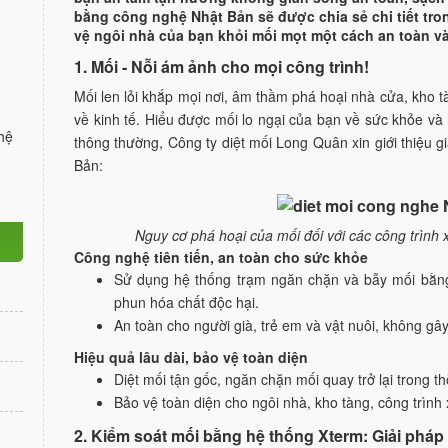
bằng công nghệ Nhật Bản sẽ được chia sẻ chi tiết tro
vệ ngôi nhà của bạn khỏi mối mọt một cách an toàn và
1. Mối - Nỗi ám ảnh cho mọi công trình!
Mối len lỏi khắp mọi nơi, âm thầm phá hoại nhà cửa, kho tà
về kinh tế. Hiểu được mối lo ngại của bạn về sức khỏe và 
hệ
thông thường, Công ty diệt mối Long Quân xin giới thiệu 
Bản:
Nguy cơ phá hoại của mối đối với các công trình x
Công nghệ tiên tiến, an toàn cho sức khỏe
Sử dụng hệ thống trạm ngăn chặn và bẫy mối bằng
phun hóa chất độc hại.
An toàn cho người già, trẻ em và vật nuôi, không g
Hiệu quả lâu dài, bảo vệ toàn diện
Diệt mối tận gốc, ngăn chặn mối quay trở lại trong thờ
Bảo vệ toàn diện cho ngôi nhà, kho tàng, công trình
2. Kiểm soát mối bằng hệ thống Xterm: Giải pháp 