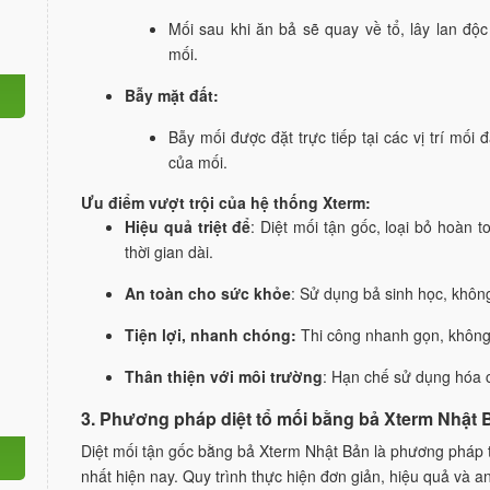
Mối sau khi ăn bả sẽ quay về tổ, lây lan độc
mối.
Bẫy mặt đất:
Bẫy mối được đặt trực tiếp tại các vị trí mối
của mối.
Ưu điểm vượt trội của hệ thống Xterm:
Hiệu quả triệt để
: Diệt mối tận gốc, loại bỏ hoàn 
thời gian dài.
An toàn cho sức khỏe
: Sử dụng bả sinh học, không
Tiện lợi, nhanh chóng:
Thi công nhanh gọn, không 
Thân thiện với môi trường
: Hạn chế sử dụng hóa c
3. Phương pháp diệt tổ mối bằng bả Xterm Nhật Bả
Diệt mối tận gốc bằng bả Xterm Nhật Bản là phương pháp t
nhất hiện nay. Quy trình thực hiện đơn giản, hiệu quả và 