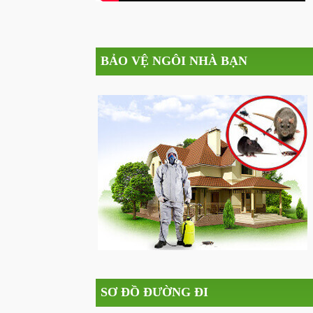
BẢO VỆ NGÔI NHÀ BẠN
SƠ ĐỒ ĐƯỜNG ĐI