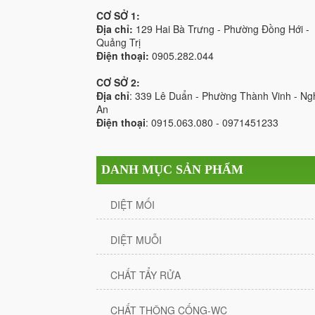
CƠ SỞ 1:
Địa chỉ:
129 Hai Bà Trưng - Phường Đồng Hới -
Quảng Trị
Điện thoại:
0905.282.044
CƠ SỞ 2:
Địa chỉ
: 339 Lê Duẩn - Phường Thành Vinh - Ng
An
Điện thoại
: 0915.063.080 - 0971451233
DANH MỤC SẢN PHẨM
DIỆT MỐI
DIỆT MUỖI
CHẤT TẨY RỬA
CHẤT THÔNG CỐNG-WC