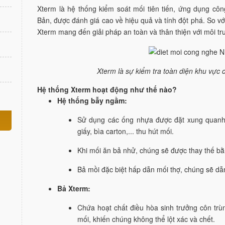
Xterm là hệ thống kiểm soát mối tiên tiến, ứng dụng c
Bản, được đánh giá cao về hiệu quả và tính đột phá. So v
Xterm mang đến giải pháp an toàn và thân thiện với môi tr
Xterm là sự kiểm tra toàn diện khu vực
Hệ thống Xterm hoạt động như thế nào?
Hệ thống bẫy ngầm:
Sử dụng các ống nhựa được đặt xung quanh 
giấy, bìa carton,... thu hút mối.
Khi mối ăn bả nhử, chúng sẽ được thay thế bằ
Bả mồi đặc biệt hấp dẫn mối thợ, chúng sẽ d
Bả Xterm:
Chứa hoạt chất điều hòa sinh trưởng côn trù
mối, khiến chúng không thể lột xác và chết.