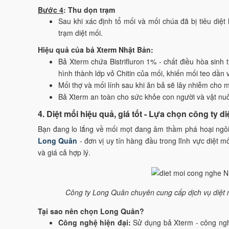
Bước 4
: Thu dọn trạm
Sau khi xác định tổ mối và mối chúa đã bị tiêu diệt
trạm diệt mối.
Hiệu quả của bả Xterm Nhật Bản:
Bả Xterm chứa Bistrifluron 1% - chất điều hòa sinh 
hình thành lớp vỏ Chitin của mối, khiến mối teo dần 
Mối thợ và mối lính sau khi ăn bả sẽ lây nhiễm cho mố
Bả Xterm an toàn cho sức khỏe con người và vật nuôi
4. Diệt mối hiệu quả, giá tốt - Lựa chọn công ty 
Bạn đang lo lắng về mối mọt đang âm thầm phá hoại ngô
Long Quân
- đơn vị uy tín hàng đầu trong lĩnh vực diệt m
và giá cả hợp lý.
Công ty Long Quân chuyên cung cấp dịch vụ diệt m
Tại sao nên chọn Long Quân?
Công nghệ hiện đại:
Sử dụng bả Xterm - công nghệ 