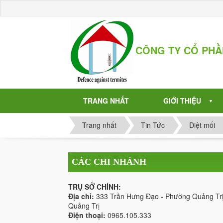
CÔNG TY CỔ PH
TRANG NHẤT
GIỚI THIỆU
▼
Trang nhất
Tin Tức
Diệt mối
CÁC CHI NHÁNH
TRỤ SỞ CHÍNH:
Địa chỉ:
333 Trần Hưng Đạo - Phường Quảng Trị
Quảng Trị
Điện thoại:
0965.105.333