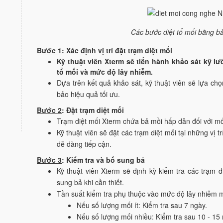
Các bước diệt tổ mối bằng b
Bước 1
: Xác định vị trí đặt trạm diệt mối
Kỹ thuật viên Xterm sẽ tiến hành khảo sát kỹ lư
tổ mối và mức độ lây nhiễm.
Dựa trên kết quả khảo sát, kỹ thuật viên sẽ lựa chọ
bảo hiệu quả tối ưu.
Bước 2
: Đặt trạm diệt mối
Trạm diệt mối Xterm chứa bả mồi hấp dẫn đối với mố
Kỹ thuật viên sẽ đặt các trạm diệt mối tại những vị
dễ dàng tiếp cận.
Bước 3
: Kiểm tra và bổ sung bả
Kỹ thuật viên Xterm sẽ định kỳ kiểm tra các trạm 
sung bả khi cần thiết.
Tần suất kiểm tra phụ thuộc vào mức độ lây nhiễm m
Nếu số lượng mối ít: Kiểm tra sau 7 ngày.
Nếu số lượng mối nhiều: Kiểm tra sau 10 - 15 