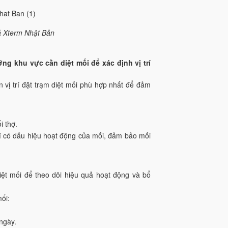
ả Xterm Nhật Bản
ỡng khu vực cần diệt mối để xác định vị trí
n vị trí đặt trạm diệt mối phù hợp nhất để đảm
i thợ.
 trí có dấu hiệu hoạt động của mối, đảm bảo mối
diệt mối để theo dõi hiệu quả hoạt động và bổ
ối:
ngày.