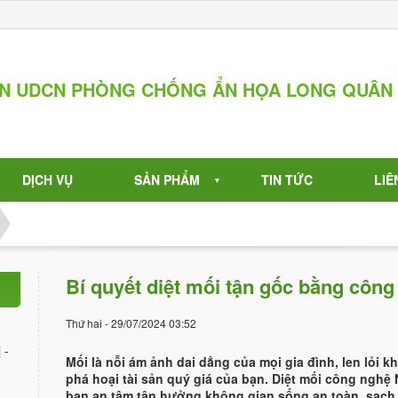
ẦN UDCN PHÒNG CHỐNG ẨN HỌA LONG QUÂN
DỊCH VỤ
SẢN PHẨM
TIN TỨC
LIÊ
▼
Bí quyết diệt mối tận gốc bằng côn
Thứ hai - 29/07/2024 03:52
 -
Mối là nỗi ám ảnh dai dẳng của mọi gia đình, len lỏi
phá hoại tài sản quý giá của bạn. Diệt mối công nghệ 
bạn an tâm tận hưởng không gian sống an toàn, sạch s