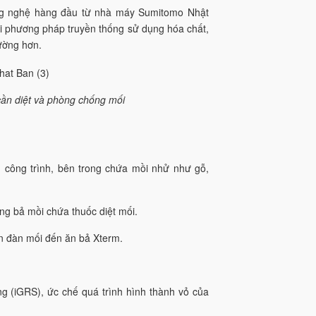
ông nghệ hàng đầu từ nhà máy Sumitomo Nhật
ới phương pháp truyền thống sử dụng hóa chất,
ường hơn.
 cần diệt và phòng chống mối
công trình, bên trong chứa mồi nhử như gỗ,
ng bả mồi chứa thuốc diệt mối.
ẫn đàn mối đến ăn bả Xterm.
ng (iGRS), ức chế quá trình hình thành vỏ của