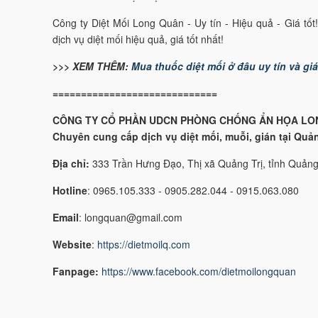
Công ty Diệt Mối Long Quân - Uy tín - Hiệu quả - Giá tố
dịch vụ diệt mối hiệu quả, giá tốt nhất!
>>> XEM THÊM:
Mua thuốc diệt mối ở đâu uy tín và giá
=============================
CÔNG TY CỔ PHẦN UDCN PHÒNG CHỐNG ẨN HỌA LO
Chuyên cung cấp dịch vụ diệt mối, muỗi, gián tại Quả
Địa chỉ:
333 Trần Hưng Đạo, Thị xã Quảng Trị, tỉnh Quảng
Hotline
: 0965.105.333 - 0905.282.044 - 0915.063.080
Email
: longquan@gmail.com
Website
:
https://dietmoilq.com
Fanpage:
https://www.facebook.com/dietmoilongquan