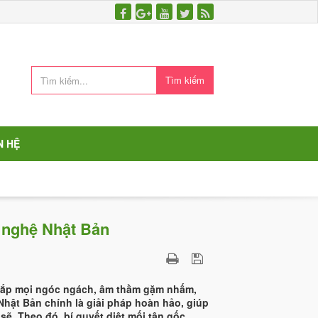
Tìm kiếm
N HỆ
g nghệ Nhật Bản
 khắp mọi ngóc ngách, âm thầm gặm nhấm,
Nhật Bản chính là giải pháp hoàn hảo, giúp
ẽ. Theo đó, bí quyết diệt mối tận gốc