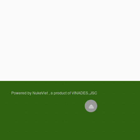
Powered by NukeViet , a product of VINADES.,JSC