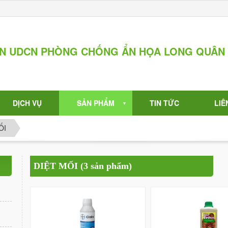
ẦN UDCN PHÒNG CHỐNG ẨN HỌA LONG QUÂN
DỊCH VỤ
SẢN PHẨM
TIN TỨC
LIÊ
▼
ỐI
DIỆT MỐI (3 sản phẩm)