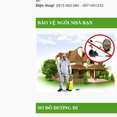
An
Điện thoại
: 0915.063.080 - 0971451233
BẢO VỆ NGÔI NHÀ BẠN
SƠ ĐỒ ĐƯỜNG ĐI