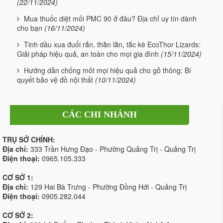
(22/11/2024)
Mua thuốc diệt mối PMC 90 ở đâu? Địa chỉ uy tín dành
cho bạn
(16/11/2024)
Tinh dầu xua đuổi rắn, thằn lằn, tắc kè EcoThor Lizards:
Giải pháp hiệu quả, an toàn cho mọi gia đình
(15/11/2024)
Hướng dẫn chống mốt mọi hiệu quả cho gỗ thông: Bí
quyết bảo vệ đồ nội thất
(10/11/2024)
CÁC CHI NHÁNH
TRỤ SỞ CHÍNH:
Địa chỉ:
333 Trần Hưng Đạo - Phường Quảng Trị - Quảng Trị
Điện thoại:
0965.105.333
CƠ SỞ 1:
Địa chỉ:
129 Hai Bà Trưng - Phường Đồng Hới - Quảng Trị
Điện thoại:
0905.282.044
CƠ SỞ 2: