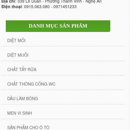
Địa chỉ
: 339 Lê Duẩn - Phường Thành Vinh - Nghệ An
Điện thoại
: 0915.063.080 - 0971451233
DANH MỤC SẢN PHẨM
DIỆT MỐI
DIỆT MUỖI
CHẤT TẨY RỬA
CHẤT THÔNG CỐNG-WC
DẦU LÀM BÓNG
MEN VI SINH
SẢN PHẨM CHO Ô TÔ