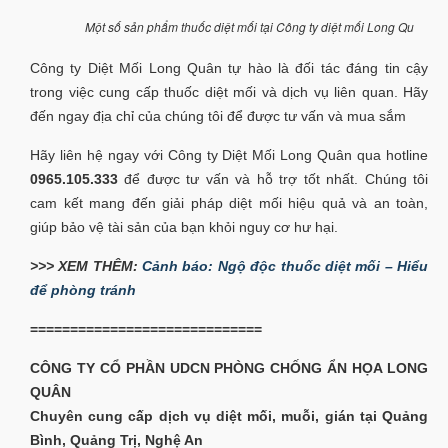
Một số sản phẩm thuốc diệt mối tại Công ty diệt mối Long Qu
Công ty Diệt Mối Long Quân tự hào là đối tác đáng tin cậy
trong việc cung cấp thuốc diệt mối và dịch vụ liên quan. Hãy
đến ngay địa chỉ của chúng tôi để được tư vấn và mua sắm
Hãy liên hệ ngay với Công ty Diệt Mối Long Quân qua hotline
0965.105.333
để được tư vấn và hỗ trợ tốt nhất. Chúng tôi
cam kết mang đến giải pháp diệt mối hiệu quả và an toàn,
giúp bảo vệ tài sản của bạn khỏi nguy cơ hư hại.
>>> XEM THÊM:
Cảnh báo: Ngộ độc thuốc diệt mối – Hiểu
để phòng tránh
=============================
CÔNG TY CỔ PHẦN UDCN PHÒNG CHỐNG ẨN HỌA LONG
QUÂN
Chuyên cung cấp dịch vụ diệt mối, muỗi, gián tại Quảng
Bình, Quảng Trị, Nghệ An