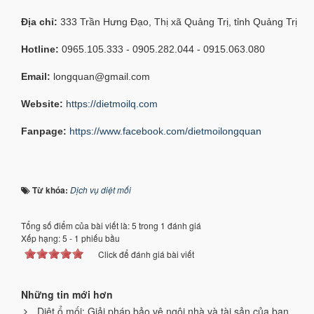
Địa chỉ:
333 Trần Hưng Đạo, Thị xã Quảng Trị, tỉnh Quảng Trị
Hotline:
0965.105.333 - 0905.282.044 - 0915.063.080
Email:
longquan@gmail.com
Website:
https://dietmoilq.com
Fanpage:
https://www.facebook.com/dietmoilongquan
Từ khóa:
Dịch vụ diệt mối
Tổng số điểm của bài viết là: 5 trong 1 đánh giá
Xếp hạng:
5
-
1
phiếu bầu
Click để đánh giá bài viết
Những tin mới hơn
Diệt ổ mối: Giải pháp bảo vệ ngôi nhà và tài sản của bạn