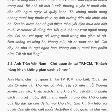
trong nhà. Bé nhà tôi mới 2 tuổi, thường xuyên bị muỗi cắn,
dẫn đến ngứa ngáy và quấy khóc. Tôi không muốn dùng
nhang muỗi hay thuốc xịt vì sợ ảnh hưởng đến sức khỏe của
bé. Sau khi được bạn bè giới thiệu, tôi quyết định mua đèn diệt
muỗi Vectothor về dùng thử. Kết quả thật sự vượt ngoài mong
đợi! Chỉ sau vài ngày, số lượng muỗi trong nhà giảm rõ rệt.
Đèn không có tiếng ồn, không mùi, rất an toàn cho bé. Giờ
đây, bé nhà tôi ngủ ngon hơn, không còn bị muỗi làm phiền
nữa. Tôi rất hài lòng!”
2.2. Anh Trần Văn Nam – Chủ quán ăn tại TP.HCM: “Khách
hàng khen không gian sạch sẽ hơn”
Anh Nam, chủ một quán ăn tại TP.HCM, cho biết:
“Quán ăn
của tôi nằm gần khu vực có nhiều cây cối nên muỗi thường
xuyên bay vào, khiến khách hàng khó chịu. Tôi đã thử nhiều
cách như xịt thuốc, đốt nhang muỗi, nhưng đều không hiệu
quả lâu dài, lại còn để lại mùi khó chịu. Sau khi tìm hiểu, tôi
quyết định lắp đèn diệt muỗi Vectothor ở góc quán và khu vực