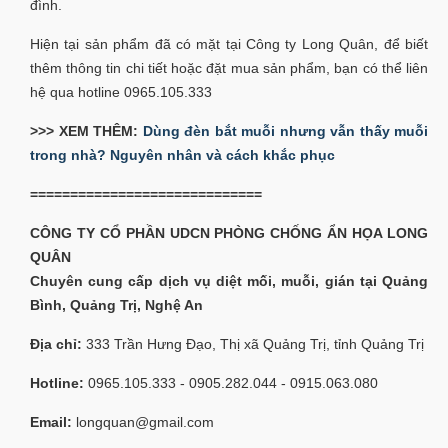
đình.
Hiện tại sản phẩm đã có mặt tại Công ty Long Quân, để biết
thêm thông tin chi tiết hoặc đặt mua sản phẩm, bạn có thể liên
hệ qua hotline 0965.105.333
>>> XEM THÊM:
Dùng đèn bắt muỗi nhưng vẫn thấy muỗi
trong nhà? Nguyên nhân và cách khắc phục
=============================
CÔNG TY CỔ PHẦN UDCN PHÒNG CHỐNG ẨN HỌA LONG
QUÂN
Chuyên cung cấp dịch vụ diệt mối, muỗi, gián tại Quảng
Bình, Quảng Trị, Nghệ An
Địa chỉ:
333 Trần Hưng Đạo, Thị xã Quảng Trị, tỉnh Quảng Trị
Hotline:
0965.105.333 - 0905.282.044 - 0915.063.080
Email:
longquan@gmail.com