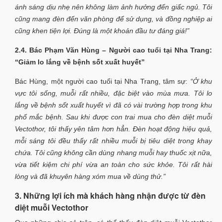
ánh sáng dịu nhẹ nên không làm ảnh hưởng đến giấc ngủ. Tôi
cũng mang đèn đến văn phòng để sử dụng, và đồng nghiệp ai
cũng khen tiện lợi. Đúng là một khoản đầu tư đáng giá!”
2.4. Bác Phạm Văn Hùng – Người cao tuổi tại Nha Trang:
“Giảm lo lắng về bệnh sốt xuất huyết”
Bác Hùng, một người cao tuổi tại Nha Trang, tâm sự:
“Ở khu
vực tôi sống, muỗi rất nhiều, đặc biệt vào mùa mưa. Tôi lo
lắng về bệnh sốt xuất huyết vì đã có vài trường hợp trong khu
phố mắc bệnh. Sau khi được con trai mua cho đèn diệt muỗi
Vectothor, tôi thấy yên tâm hơn hẳn. Đèn hoạt động hiệu quả,
mỗi sáng tôi đều thấy rất nhiều muỗi bị tiêu diệt trong khay
chứa. Tôi cũng không cần dùng nhang muỗi hay thuốc xịt nữa,
vừa tiết kiệm chi phí vừa an toàn cho sức khỏe. Tôi rất hài
lòng và đã khuyên hàng xóm mua về dùng thử.”
3. Những lợi ích mà khách hàng nhận được từ đèn
diệt muỗi Vectothor