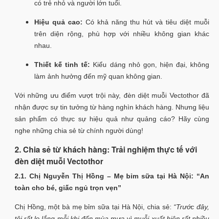
có trẻ nhỏ và người lớn tuổi.
Hiệu quả cao:
Có khả năng thu hút và tiêu diệt muỗi
trên diện rộng, phù hợp với nhiều không gian khác
nhau.
Thiết kế tinh tế:
Kiểu dáng nhỏ gọn, hiện đại, không
làm ảnh hưởng đến mỹ quan không gian.
Với những ưu điểm vượt trội này, đèn diệt muỗi Vectothor đã
nhận được sự tin tưởng từ hàng nghìn khách hàng. Nhưng liệu
sản phẩm có thực sự hiệu quả như quảng cáo? Hãy cùng
nghe những chia sẻ từ chính người dùng!
2. Chia sẻ từ khách hàng: Trải nghiệm thực tế với
đèn diệt muỗi Vectothor
2.1. Chị Nguyễn Thị Hồng – Mẹ bỉm sữa tại Hà Nội: “An
toàn cho bé, giấc ngủ trọn vẹn”
Chị Hồng, một bà mẹ bỉm sữa tại Hà Nội, chia sẻ:
“Trước đây,
tôi rất lo lắng mỗi khi đến mùa mưa vì muỗi xuất hiện rất nhiều