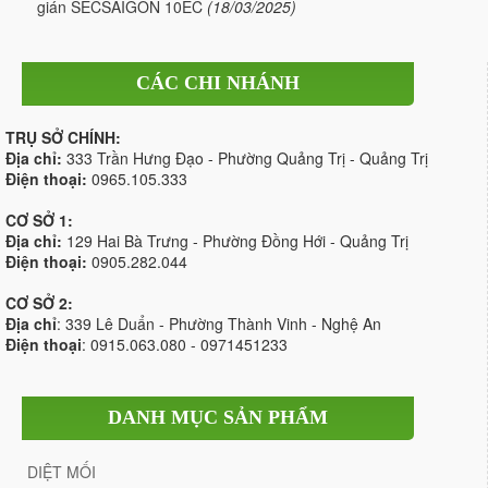
gián SECSAIGON 10EC
(18/03/2025)
CÁC CHI NHÁNH
TRỤ SỞ CHÍNH:
Địa chỉ:
333 Trần Hưng Đạo - Phường Quảng Trị - Quảng Trị
Điện thoại:
0965.105.333
CƠ SỞ 1:
Địa chỉ:
129 Hai Bà Trưng - Phường Đồng Hới - Quảng Trị
Điện thoại:
0905.282.044
CƠ SỞ 2:
Địa chỉ
: 339 Lê Duẩn - Phường Thành Vinh - Nghệ An
Điện thoại
: 0915.063.080 - 0971451233
DANH MỤC SẢN PHẨM
DIỆT MỐI