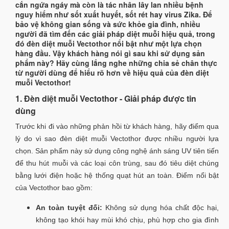
cắn ngứa ngáy mà còn là tác nhân lây lan nhiều bệnh
nguy hiểm như sốt xuất huyết, sốt rét hay virus Zika. Để
bảo vệ không gian sống và sức khỏe gia đình, nhiều
người đã tìm đến các giải pháp diệt muỗi hiệu quả, trong
đó đèn diệt muỗi Vectothor nổi bật như một lựa chọn
hàng đầu. Vậy khách hàng nói gì sau khi sử dụng sản
phẩm này? Hãy cùng lắng nghe những chia sẻ chân thực
từ người dùng để hiểu rõ hơn về hiệu quả của đèn diệt
muỗi Vectothor!
1. Đèn diệt muỗi Vectothor - Giải pháp được tin
dùng
Trước khi đi vào những phản hồi từ khách hàng, hãy điểm qua
lý do vì sao đèn diệt muỗi Vectothor được nhiều người lựa
chọn. Sản phẩm này sử dụng công nghệ ánh sáng UV tiên tiến
để thu hút muỗi và các loại côn trùng, sau đó tiêu diệt chúng
bằng lưới điện hoặc hệ thống quạt hút an toàn. Điểm nổi bật
của Vectothor bao gồm:
An toàn tuyệt đối:
Không sử dụng hóa chất độc hại,
không tạo khói hay mùi khó chịu, phù hợp cho gia đình