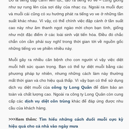
như sự rung lên của sợi dây của nhạc cụ. Ngoài ra muỗi đực
và muỗi cái cũng có xu hướng phát ra tiếng vo ve ở những tần
suất khác nhau. Vì vậy, có thể chính việc đập cánh ở tần suất
cao này như âm thanh ngọt ngào mời chọn bạn tình, giống
như một đặc điểm ở các loài sinh vật tiến hóa. Điều đó chắc
chắn còn cần phải suy nghĩ trong thời gian tới về nguồn gốc
những tiếng vo ve phiền nhiều này.
Muỗi gây ra nhiều căn bệnh cho con người vì vậy việc diệt
muỗi hết sức quan trọng. Bạn có thể tự diệt muỗi bằng các
phương pháp tự nhiên, nhưng những cách làm này thường
mất thời gian và cho hiệu quả thấp. Vì vậy bạn có thể sử dụng
dịch vụ diệt muỗi của
công ty Long Quân
để đảm bảo an
toàn và chất lượng cao. Ngoài ra công ty Long Quân còn cung
cấp các
dịch vụ diệt côn trùng
khác để đáp ứng được nhu
cầu của khách hàng.
>>>Xem thêm:
Tìm hiểu những cách đuổi muỗi cực kỳ
hiệu quả cho cả nhà vào ngày mưa