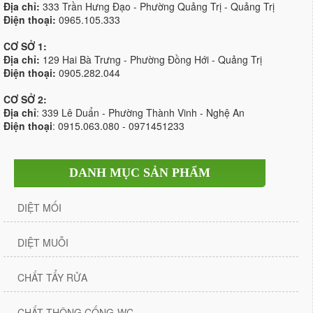
Địa chỉ:
333 Trần Hưng Đạo - Phường Quảng Trị - Quảng Trị
Điện thoại:
0965.105.333
CƠ SỞ 1:
Địa chỉ:
129 Hai Bà Trưng - Phường Đồng Hới - Quảng Trị
Điện thoại:
0905.282.044
CƠ SỞ 2:
Địa chỉ
: 339 Lê Duẩn - Phường Thành Vinh - Nghệ An
Điện thoại
: 0915.063.080 - 0971451233
DANH MỤC SẢN PHẨM
DIỆT MỐI
DIỆT MUỖI
CHẤT TẨY RỬA
CHẤT THÔNG CỐNG-WC