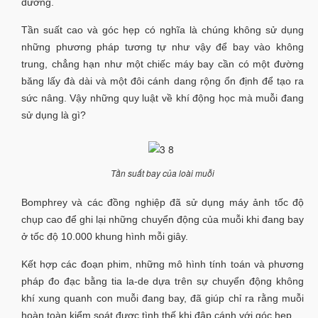
đương.
Tần suất cao và góc hẹp có nghĩa là chúng không sử dụng
những phương pháp tương tự như vậy để bay vào không
trung, chẳng hạn như một chiếc máy bay cần có một đường
băng lấy đà dài và một đôi cánh dang rộng ổn định để tạo ra
sức nâng. Vậy những quy luật về khí động học mà muỗi đang
sử dụng là gì?
Tần suất bay của loài muỗi
Bomphrey và các đồng nghiệp đã sử dụng máy ảnh tốc độ
chụp cao để ghi lại những chuyển động của muỗi khi đang bay
ở tốc độ 10.000 khung hình mỗi giây.
Kết hợp các đoạn phim, những mô hình tính toán và phương
pháp đo đạc bằng tia la-de dựa trên sự chuyển động không
khí xung quanh con muỗi đang bay, đã giúp chỉ ra rằng muỗi
hoàn toàn kiểm soát được tình thế khi đập cánh với góc hẹp.