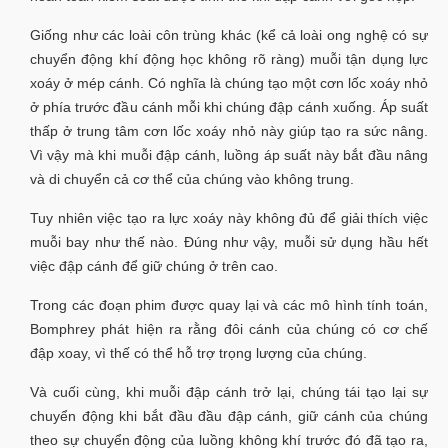
Giống như các loài côn trùng khác (kể cả loài ong nghệ có sự
chuyển động khí động học không rõ ràng) muỗi tận dụng lực
xoáy ở mép cánh. Có nghĩa là chúng tạo một cơn lốc xoáy nhỏ
ở phía trước đầu cánh mỗi khi chúng đập cánh xuống. Áp suất
thấp ở trung tâm cơn lốc xoáy nhỏ này giúp tạo ra sức nâng.
Vì vậy mà khi muỗi đập cánh, luồng áp suất này bắt đầu nâng
và di chuyển cả cơ thể của chúng vào không trung.
Tuy nhiên việc tạo ra lực xoáy này không đủ để giải thích việc
muỗi bay như thế nào. Đúng như vậy, muỗi sử dụng hầu hết
việc đập cánh để giữ chúng ở trên cao.
Trong các đoạn phim được quay lại và các mô hình tính toán,
Bomphrey phát hiện ra rằng đôi cánh của chúng có cơ chế
đập xoay, vì thế có thể hỗ trợ trọng lượng của chúng.
Và cuối cùng, khi muỗi đập cánh trở lại, chúng tái tạo lại sự
chuyển động khi bắt đầu đầu đập cánh, giữ cánh của chúng
theo sự chuyển động của luồng không khí trước đó đã tạo ra,