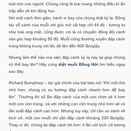
toái cho con người. Chúng cũng là loài mang những điều bí ẩn
hấp dẫn về khí động học.
Nói một cách đơn giản, hành vi bay của chúng thật kỳ lạ. Động
tác vỗ cánh của muỗi với góc mở rất hẹp chỉ 44 độ - tương tự
như loài ong mật, cũng được coi là có chuyển động đôi cánh
vào góc hẹp khoảng 80 độ. Muỗi cũng thường xuyên đập cánh
trong không trung với tốc độ lên đến 800 lần/giây.
Nhưng làm thế nào mà việc đập cánh kỳ lạ này lại giúp chúng
có thể bay lên? Hãy cùng
diệt muỗi Đồng Hới
tìm hiểu ngay
sau đây.
Richard Bomphrey – tác giả chính của bài báo nói “Khi một thứ
nhỏ hơn, chúng có xu hướng đập cánh nhanh hơn để bay
lên”. Thường thì số lần đập cánh của một con chim sẻ ít hơn
một con côn trùng, và với những con côn trùng nhỏ hơn sẽ có
tần suất đập cánh cao hơn. Nhưng tuy vậy, chỉ cần so sánh về
kích cỡ, một con muỗi chỉ cần đập cánh khoảng 200 lần/giây.
Thay vì đó, chúng lại đập cánh tới hơn 4 lần với kích cỡ tương