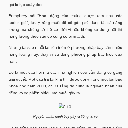
gọi là lực xoáy dọc.
Bomphrey nói “Hoạt động của chúng được xem như các
tuabin gió”, lưu ý rằng muỗi đã cố gắng sử dụng tất cả năng
lượng mà chúng có thể có. Bởi vì nếu không sử dụng hết thì
năng lượng theo sau đó cũng sẽ bị mất đi.
Nhưng tại sao muỗi lại tiến triển ở phương pháp bay cần nhiều
năng lượng này, thay vì sử dụng phương pháp bay hiệu quả
hơn.
Đó là một câu hỏi mà các nhà nghiên cứu vẫn đang cố gắng
giải quyết. Một câu trả lời khả thi, được gợi ý trong một bài báo
Khoa học năm 2009, chỉ ra rằng đó cũng là nguyên nhân của
tiếng vo ve phiền nhiễu mà muỗi gây ra.
Nguyên nhân muỗi bay gây ra tiếng vo ve
Đó là tiếng đập cánh liên tục, tạo ra tiếng vo ve – cũng giống