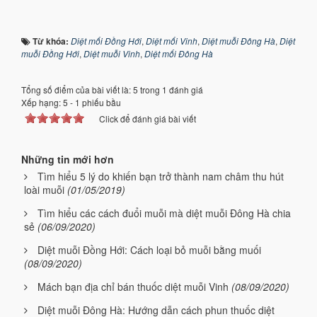
Từ khóa:
Diệt mối Đồng Hới
,
Diệt mối Vinh
,
Diệt muỗi Đông Hà
,
Diệt
muỗi Đồng Hới
,
Diệt muỗi Vinh
,
Diệt mối Đông Hà
Tổng số điểm của bài viết là: 5 trong 1 đánh giá
Xếp hạng:
5
-
1
phiếu bầu
Click để đánh giá bài viết
Những tin mới hơn
Tìm hiểu 5 lý do khiến bạn trở thành nam châm thu hút
loài muỗi
(01/05/2019)
Tìm hiểu các cách đuổi muỗi mà diệt muỗi Đông Hà chia
sẻ
(06/09/2020)
Diệt muỗi Đồng Hới: Cách loại bỏ muỗi bằng muối
(08/09/2020)
Mách bạn địa chỉ bán thuốc diệt muỗi Vinh
(08/09/2020)
Diệt muỗi Đông Hà: Hướng dẫn cách phun thuốc diệt