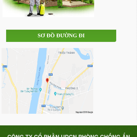
SƠ ĐỒ ĐƯỜNG ĐI
CÔNG TY CỔ PHẦN UDCN PHÒNG CHỐNG ẨN