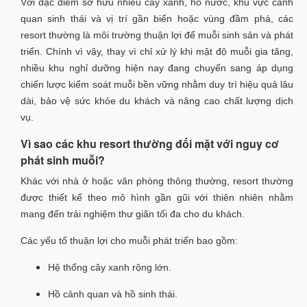
Với đặc điểm sở hữu nhiều cây xanh, hồ nước, khu vực cảnh
quan sinh thái và vị trí gần biển hoặc vùng đầm phá, các
resort thường là môi trường thuận lợi để muỗi sinh sản và phát
triển. Chính vì vậy, thay vì chỉ xử lý khi mật độ muỗi gia tăng,
nhiều khu nghỉ dưỡng hiện nay đang chuyển sang áp dụng
chiến lược kiểm soát muỗi bền vững nhằm duy trì hiệu quả lâu
dài, bảo vệ sức khỏe du khách và nâng cao chất lượng dịch
vụ.
Vì sao các khu resort thường đối mặt với nguy cơ
phát sinh muỗi?
Khác với nhà ở hoặc văn phòng thông thường, resort thường
được thiết kế theo mô hình gần gũi với thiên nhiên nhằm
mang đến trải nghiệm thư giãn tối đa cho du khách.
Các yếu tố thuận lợi cho muỗi phát triển bao gồm:
Hệ thống cây xanh rộng lớn.
Hồ cảnh quan và hồ sinh thái.