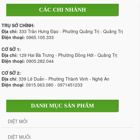
CÁC CHI NHÁNH
TRỤ SỞ CHÍNH:
Địa chỉ:
333 Trần Hưng Đạo - Phường Quảng Trị - Quảng Trị
Điện thoại:
0965.105.333
CƠ SỞ 1:
Địa chỉ:
129 Hai Bà Trưng - Phường Đồng Hới - Quảng Trị
Điện thoại:
0905.282.044
CƠ SỞ 2:
Địa chỉ
: 339 Lê Duẩn - Phường Thành Vinh - Nghệ An
Điện thoại
: 0915.063.080 - 0971451233
DANH MỤC SẢN PHẨM
DIỆT MỐI
DIỆT MUỖI