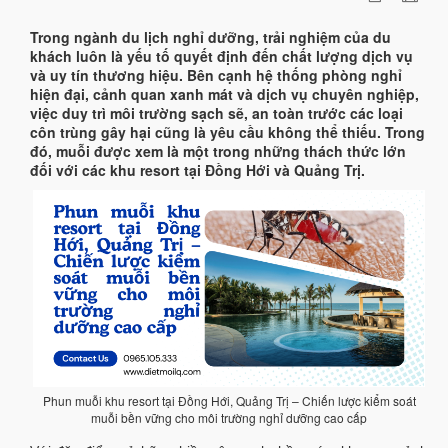
Trong ngành du lịch nghỉ dưỡng, trải nghiệm của du
khách luôn là yếu tố quyết định đến chất lượng dịch vụ
và uy tín thương hiệu. Bên cạnh hệ thống phòng nghỉ
hiện đại, cảnh quan xanh mát và dịch vụ chuyên nghiệp,
việc duy trì môi trường sạch sẽ, an toàn trước các loại
côn trùng gây hại cũng là yêu cầu không thể thiếu. Trong
đó, muỗi được xem là một trong những thách thức lớn
đối với các khu resort tại Đồng Hới và Quảng Trị.
Phun muỗi khu resort tại Đồng Hới, Quảng Trị – Chiến lược kiểm soát
muỗi bền vững cho môi trường nghỉ dưỡng cao cấp