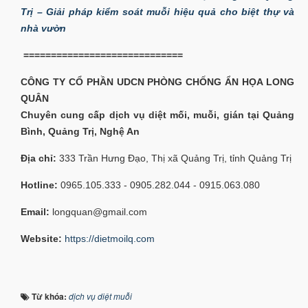
Trị – Giải pháp kiểm soát muỗi hiệu quả cho biệt thự và
nhà vườn
=============================
CÔNG TY CỔ PHẦN UDCN PHÒNG CHỐNG ẨN HỌA LONG
QUÂN
Chuyên cung cấp dịch vụ diệt mối, muỗi, gián tại Quảng
Bình, Quảng Trị, Nghệ An
Địa chỉ:
333 Trần Hưng Đạo, Thị xã Quảng Trị, tỉnh Quảng Trị
Hotline:
0965.105.333 - 0905.282.044 - 0915.063.080
Email:
longquan@gmail.com
Website:
https://dietmoilq.com
Từ khóa:
dịch vụ diệt muỗi