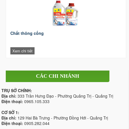
Chất thông cống
Xem chi tiết
CÁC CHI NHÁNH
TRỤ SỞ CHÍNH:
Địa chỉ:
333 Trần Hưng Đạo - Phường Quảng Trị - Quảng Trị
Điện thoại:
0965.105.333
CƠ SỞ 1:
Địa chỉ:
129 Hai Bà Trưng - Phường Đồng Hới - Quảng Trị
Điện thoại:
0905.282.044