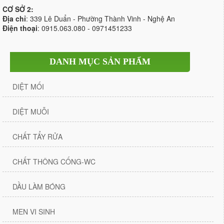
CƠ SỞ 2:
Địa chỉ
: 339 Lê Duẩn - Phường Thành Vinh - Nghệ An
Điện thoại
: 0915.063.080 - 0971451233
DANH MỤC SẢN PHẨM
DIỆT MỐI
DIỆT MUỖI
CHẤT TẨY RỬA
CHẤT THÔNG CỐNG-WC
DẦU LÀM BÓNG
MEN VI SINH