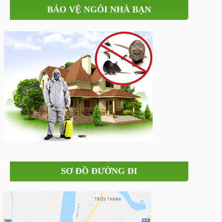
BẢO VỆ NGÔI NHÀ BẠN
SƠ ĐỒ ĐƯỜNG ĐI