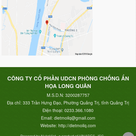
CÔNG TY CỔ PHẦN UDCN PHÒNG CHỐNG ẨN
HỌA LONG QUÂN
M.S.D.N: 3200287757
Địa chỉ:
333 Trần Hưng Đạo, Phường Quảng Trị, tỉnh Quảng Trị
Điện thoại:
0233.366.1080
Email:
dietmoilq@gmail.com
Website:
http://dietmoilq.com
Powered by NukeViet , a product of VINADES.,JSC