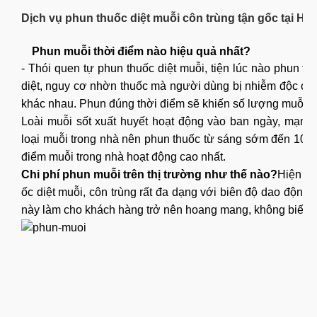
Dịch vụ phun thuốc diệt muỗi côn trùng tận gốc tại Hà 
Phun muỗi thời điểm nào hiệu quả nhất?
- Thói quen tự phun thuốc diệt muỗi, tiện lúc nào phun t
diệt, nguy cơ nhờn thuốc mà người dùng bị nhiễm độc cấp 
khác nhau. Phun đúng thời điểm sẽ khiến số lượng muỗi bị 
Loài muỗi sốt xuất huyết hoạt động vào ban ngày, mạnh 
loại muỗi trong nhà nên phun thuốc từ sáng sớm đến 10 gi
điểm muỗi trong nhà hoạt động cao nhất.
Chi phí phun muỗi trên thị trường như thế nào?
Hiện na
ốc diệt muỗi, côn trùng rất đa dạng với biên độ dao động
này làm cho khách hàng trở nên hoang mang, không biết mứ