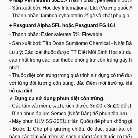
+ Map Permethrin 50EC.
- Thành phần: permethrin 50% w/
- Sản xuất bởi: Hockley International Ltd. (Vương quốc Anh
- Thành phần: lambda-cyhalothrin 25g/l và chất phụ gia
- S
+ Pesguard Alpha 5FL hoặc Pesguard FG 161
- Thành phần: Esfenvalerate 5% Flowable
- Sản xuất bởi: Tập Đoàn Sumitomo Chemical - Nhật Bản.
Lưu ý:
Các loại thuốc được TT Diệt Mối Sinh Học sử dụng
cao nhất trong các loại thuốc phòng trừ côn trùng gây hại 
nhất
- Thuốc diệt côn trùng trong quá trình sử dụng có thể đượ
với từng đối tượng côn trùng, đặc điểm môi trường, khí h
hộ gia đình.
✓ Dụng cụ sử dụng phun diệt côn trùng.
- Các tấm vải mềm, sạch, kích thước 3m00 x 3m20 để che 
- Bình phun áp lực Semco (Nhật Bản) để phun tồn lưu.
- Máy phun ULV SS-20EU (Hàn Quốc) để phun không gian 
- Bước 1: Che phủ giường chiếu, đồ đạc, quần áo, chăn
bằng các tấm vải mềm và sạch nhằm tránh thuốc có thể gâ