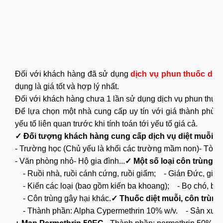
Đối với khách hàng đã sử dụng
dịch vụ phun thuốc diệt
dụng là giá tốt và hợp lý nhất.
Đối với khách hàng chưa 1 lần sử dụng dịch vụ phun thuốc 
Để lựa chọn một nhà cung cấp uy tín với giá thành phù h
yếu tố liên quan trước khi tính toán tới yếu tố giá cả.
✓ Đối tượng khách hàng cung cấp dịch vụ diệt muỗi côn
- Trường học (Chủ yếu là khối các trường mầm non)
- Tòa 
- Văn phòng nhỏ
- Hộ gia đình...
✓ Một số loại côn trùng gâ
- Ruồi nhà, ruồi cánh cứng, ruồi giấm;
- Gián Đức, gián
- Kiến các loại (bao gồm kiến ba khoang);
- Bọ chó, bọ m
- Côn trùng gây hại khác.
✓ Thuốc diệt muỗi, côn trùn
- Thành phần: Alpha Cypermethrin 10% w/v.
- Sản xuất 