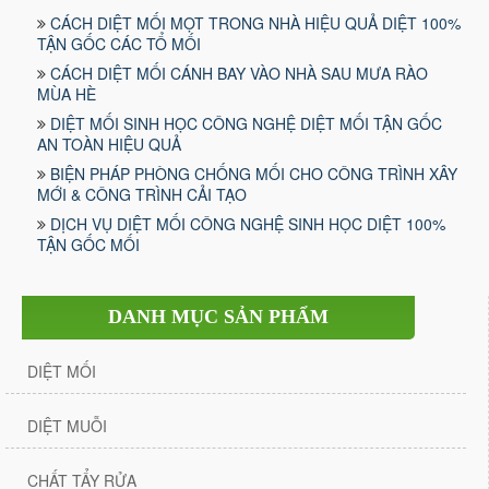
CÁCH DIỆT MỐI MỌT TRONG NHÀ HIỆU QUẢ DIỆT 100%
TẬN GỐC CÁC TỔ MỐI
CÁCH DIỆT MỐI CÁNH BAY VÀO NHÀ SAU MƯA RÀO
MÙA HÈ
DIỆT MỐI SINH HỌC CÔNG NGHỆ DIỆT MỐI TẬN GỐC
AN TOÀN HIỆU QUẢ
BIỆN PHÁP PHÒNG CHỐNG MỐI CHO CÔNG TRÌNH XÂY
MỚI & CÔNG TRÌNH CẢI TẠO
DỊCH VỤ DIỆT MỐI CÔNG NGHỆ SINH HỌC DIỆT 100%
TẬN GỐC MỐI
DANH MỤC SẢN PHẨM
DIỆT MỐI
DIỆT MUỖI
CHẤT TẨY RỬA