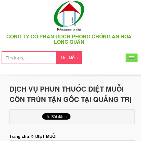
CÔNG TY CỔ PHẦN UDCN PHÒNG CHỐNG ẨN HỌA
LONG QUÂN
Tìm kiếm
DỊCH VỤ PHUN THUỐC DIỆT MUỖI
CÔN TRÙN TẬN GỐC TẠI QUẢNG TRỊ
»
Trang chủ
DIỆT MUỖI