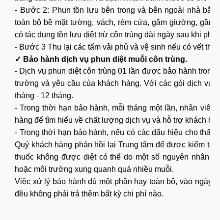
- Bước 2: Phun tồn lưu bên trong và bên ngoài nhà bằn
toàn bộ bề mặt tường, vách, rèm cửa, gầm giường, gầm bà
có tác dụng tồn lưu diệt trừ côn trùng dài ngày sau khi phun
- Bước 3 Thu lại các tấm vải phủ và vệ sinh nếu có vết thu
✓ Bảo hành dịch vụ phun diệt muỗi côn trùng.
- Dịch vụ phun diệt côn trùng 01 lần được bảo hành trong 
trường và yêu cầu của khách hàng. Với các gói dịch vụ ki
tháng - 12 tháng.
- Trong thời hạn bảo hành, mỗi tháng một lần, nhân viên
hàng để tìm hiểu về chất lượng dịch vụ và hỗ trợ khách hàng
- Trong thời hạn bảo hành, nếu có các dấu hiệu cho thấy c
Quý khách hàng phản hồi lại Trung tâm để được kiểm tra và
thuốc không được diệt có thể do một số nguyên nhân: C
hoặc môi trường xung quanh quá nhiều muỗi.
Việc xử lý bảo hành dù một phần hay toàn bộ, vào ngày t
đều không phải trả thêm bất kỳ chi phí nào.