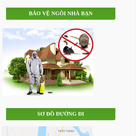
BẢO VỆ NGÔI NHÀ BẠN
SƠ ĐỒ ĐƯỜNG ĐI