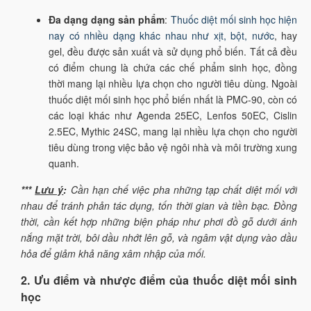
Đa dạng dạng sản phẩm
:
Thuốc diệt mối sinh học hiện
nay có nhiều dạng khác nhau như xịt, bột, nước
, hay
gel, đều được sản xuất và sử dụng phổ biến. Tất cả đều
có điểm chung là chứa các chế phẩm sinh học, đồng
thời mang lại nhiều lựa chọn cho người tiêu dùng. Ngoài
thuốc diệt mối sinh học phổ biến nhất là PMC-90, còn có
các loại khác như Agenda 25EC, Lenfos 50EC, Cislin
2.5EC, Mythic 24SC, mang lại nhiều lựa chọn cho người
tiêu dùng trong việc bảo vệ ngôi nhà và môi trường xung
quanh.
***
Lưu ý
:
Cần hạn chế việc pha những tạp chất diệt mối với
nhau để tránh phản tác dụng, tốn thời gian và tiền bạc. Đồng
thời, cần kết hợp những biện pháp như phơi đồ gỗ dưới ánh
nắng mặt trời, bôi dầu nhớt lên gỗ, và ngâm vật dụng vào dầu
hỏa để giảm khả năng xâm nhập của mối.
2. Ưu điểm và nhược điểm của thuốc diệt mối sinh
học