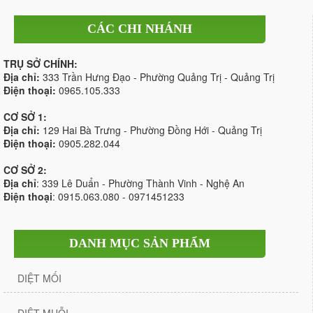
CÁC CHI NHÁNH
TRỤ SỞ CHÍNH:
Địa chỉ:
333 Trần Hưng Đạo - Phường Quảng Trị - Quảng Trị
Điện thoại:
0965.105.333
CƠ SỞ 1:
Địa chỉ:
129 Hai Bà Trưng - Phường Đồng Hới - Quảng Trị
Điện thoại:
0905.282.044
CƠ SỞ 2:
Địa chỉ
: 339 Lê Duẩn - Phường Thành Vinh - Nghệ An
Điện thoại
: 0915.063.080 - 0971451233
DANH MỤC SẢN PHẨM
DIỆT MỐI