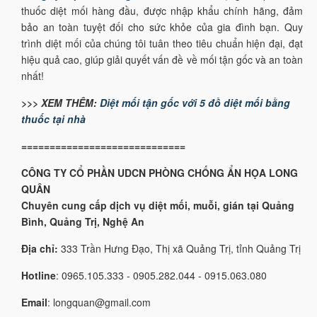
thuốc diệt mối hàng đầu, được nhập khẩu chính hãng, đảm
bảo an toàn tuyệt đối cho sức khỏe của gia đình bạn. Quy
trình diệt mối của chúng tôi tuân theo tiêu chuẩn hiện đại, đạt
hiệu quả cao, giúp giải quyết vấn đề về mối tận gốc và an toàn
nhất!
>>> XEM THÊM:
Diệt mối tận gốc với 5 đồ diệt mối bằng
thuốc tại nhà
=============================
CÔNG TY CỔ PHẦN UDCN PHÒNG CHỐNG ẨN HỌA LONG
QUÂN
Chuyên cung cấp dịch vụ diệt mối, muỗi, gián tại Quảng
Bình, Quảng Trị, Nghệ An
Địa chỉ:
333 Trần Hưng Đạo, Thị xã Quảng Trị, tỉnh Quảng Trị
Hotline
: 0965.105.333 - 0905.282.044 - 0915.063.080
Email
: longquan@gmail.com