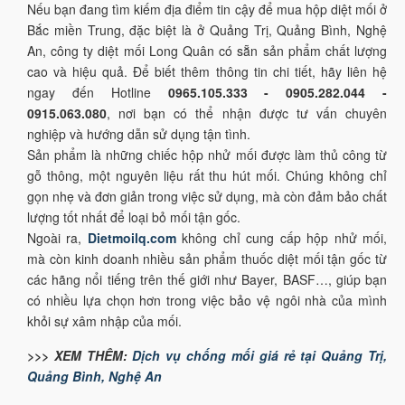
Nếu bạn đang tìm kiếm địa điểm tin cậy để mua hộp diệt mối ở
Bắc miền Trung, đặc biệt là ở Quảng Trị, Quảng Bình, Nghệ
An, công ty diệt mối Long Quân có sẵn sản phẩm chất lượng
cao và hiệu quả. Để biết thêm thông tin chi tiết, hãy liên hệ
ngay đến Hotline
0965.105.333 - 0905.282.044 -
0915.063.080
, nơi bạn có thể nhận được tư vấn chuyên
nghiệp và hướng dẫn sử dụng tận tình.
Sản phẩm là những chiếc hộp nhử mối được làm thủ công từ
gỗ thông, một nguyên liệu rất thu hút mối. Chúng không chỉ
gọn nhẹ và đơn giản trong việc sử dụng, mà còn đảm bảo chất
lượng tốt nhất để loại bỏ mối tận gốc.
Ngoài ra,
Dietmoilq.com
không chỉ cung cấp hộp nhử mối,
mà còn kinh doanh nhiều sản phẩm thuốc diệt mối tận gốc từ
các hãng nổi tiếng trên thế giới như Bayer, BASF…, giúp bạn
có nhiều lựa chọn hơn trong việc bảo vệ ngôi nhà của mình
khỏi sự xâm nhập của mối.
>>> XEM THÊM:
Dịch vụ chống mối giá rẻ tại Quảng Trị,
Quảng Bình, Nghệ An