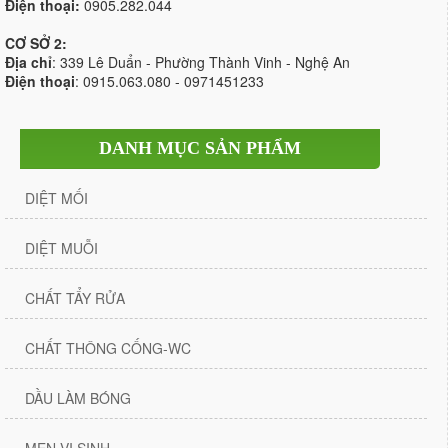
Điện thoại:
0905.282.044
CƠ SỞ 2:
Địa chỉ
: 339 Lê Duẩn - Phường Thành Vinh - Nghệ An
Điện thoại
: 0915.063.080 - 0971451233
DANH MỤC SẢN PHẨM
DIỆT MỐI
DIỆT MUỖI
CHẤT TẨY RỬA
CHẤT THÔNG CỐNG-WC
DẦU LÀM BÓNG
MEN VI SINH