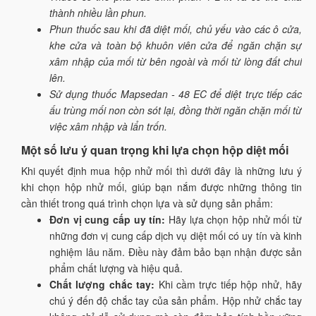
thành nhiều lần phun.
Phun thuốc sau khi đã diệt mối, chủ yếu vào các ô cửa,
khe cửa và toàn bộ khuôn viên cửa để ngăn chặn sự
xâm nhập của mối từ bên ngoài và mối từ lòng đất chui
lên.
Sử dụng thuốc Mapsedan - 48 EC để diệt trực tiếp các
ấu trùng mối non còn sót lại, đồng thời ngăn chặn mối từ
việc xâm nhập và lẩn trốn.
Một số lưu ý quan trọng khi lựa chọn hộp diệt mối
Khi quyết định mua hộp nhử mối thì dưới đây là những lưu ý
khi chọn hộp nhử mối, giúp bạn nắm được những thông tin
cần thiết trong quá trình chọn lựa và sử dụng sản phẩm:
Đơn vị cung cấp uy tín:
Hãy lựa chọn hộp nhử mối từ
những đơn vị cung cấp dịch vụ diệt mối có uy tín và kinh
nghiệm lâu năm. Điều này đảm bảo bạn nhận được sản
phẩm chất lượng và hiệu quả.
Chất lượng chắc tay:
Khi cầm trực tiếp hộp nhử, hãy
chú ý đến độ chắc tay của sản phẩm. Hộp nhử chắc tay