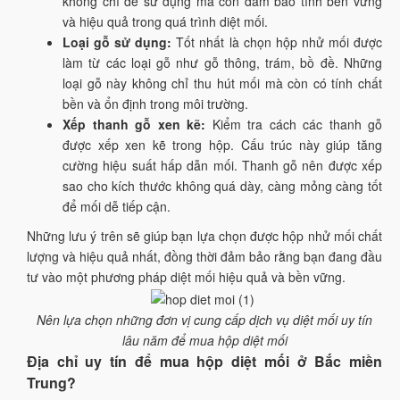
không chỉ dễ sử dụng mà còn đảm bảo tính bền vững
và hiệu quả trong quá trình diệt mối.
Loại gỗ sử dụng:
Tốt nhất là chọn hộp nhử mối được
làm từ các loại gỗ như gỗ thông, trám, bồ đề. Những
loại gỗ này không chỉ thu hút mối mà còn có tính chất
bền và ổn định trong môi trường.
Xếp thanh gỗ xen kẽ:
Kiểm tra cách các thanh gỗ
được xếp xen kẽ trong hộp. Cấu trúc này giúp tăng
cường hiệu suất hấp dẫn mối. Thanh gỗ nên được xếp
sao cho kích thước không quá dày, càng mỏng càng tốt
để mối dễ tiếp cận.
Những lưu ý trên sẽ giúp bạn lựa chọn được hộp nhử mối chất
lượng và hiệu quả nhất, đồng thời đảm bảo rằng bạn đang đầu
tư vào một phương pháp diệt mối hiệu quả và bền vững.
Nên lựa chọn những đơn vị cung cấp dịch vụ diệt mối uy tín
lâu năm để mua hộp diệt mối
Địa chỉ uy tín để mua hộp diệt mối ở Bắc miền
Trung?