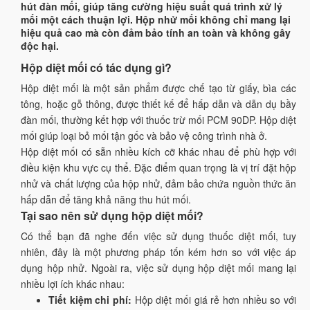
hút đàn mối, giúp tăng cường hiệu suất quá trình xử lý
mối một cách thuận lợi. Hộp nhử mối không chỉ mang lại
hiệu quả cao mà còn đảm bảo tính an toàn và không gây
độc hại.
Hộp diệt mối có tác dụng gì?
Hộp diệt mối là một sản phẩm được chế tạo từ giấy, bìa các
tông, hoặc gỗ thông, được thiết kế để hấp dẫn và dẫn dụ bầy
đàn mối, thường kết hợp với thuốc trừ mối PCM 90DP. Hộp diệt
mối giúp loại bỏ mối tận gốc và bảo vệ công trình nhà ở.
Hộp diệt mối có sẵn nhiều kích cỡ khác nhau để phù hợp với
điều kiện khu vực cụ thể. Đặc điểm quan trọng là vị trí đặt hộp
nhử và chất lượng của hộp nhử, đảm bảo chứa nguồn thức ăn
hấp dẫn để tăng khả năng thu hút mối.
Tại sao nên sử dụng hộp diệt mối?
Có thể bạn đã nghe đến việc sử dụng thuốc diệt mối, tuy
nhiên, đây là một phương pháp tốn kém hơn so với việc áp
dụng hộp nhử. Ngoài ra, việc sử dụng hộp diệt mối mang lại
nhiều lợi ích khác nhau:
Tiết kiệm chi phí:
Hộp diệt mối giá rẻ hơn nhiều so với