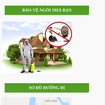
BẢO VỆ NGÔI NHÀ BẠN
SƠ ĐỒ ĐƯỜNG ĐI