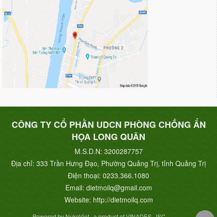
CÔNG TY CỔ PHẦN UDCN PHÒNG CHỐNG ẨN
HỌA LONG QUÂN
M.S.D.N: 3200287757
Địa chỉ:
333 Trần Hưng Đạo, Phường Quảng Trị, tỉnh Quảng Trị
Điện thoại:
0233.366.1080
Email:
dietmoilq@gmail.com
Website:
http://dietmoilq.com
Powered by NukeViet , a product of VINADES.,JSC