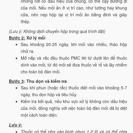
những nơi có dấu hiệu của chúng, có thể cạy đường đi
của mối. Nếu mối ăn ở vị trí cao, như tường hay khung
cửa, nên nẹp hộp tại vị trí mối ăn bằng đinh và giây
thép.
(Lưu ý: Không dịch chuyển hộp trong quá trình đặt)
Bước 2:
Xử lý mối
Sau khoảng 20-25 ngày, khi mối vào nhiều, tháo hộp
nhử ra.
Mở nắp và rắc đều thuốc PMC 90 từ dưới lên để thuốc
dính vào mối, từ đó mối sẽ đưa thuốc về tổ và lây nhiễm
cho toàn bộ đàn mối.
Bước 3
: Thu dọn và kiểm tra
Sau khi phun (hoặc rắc) thuốc diệt mối vào khoảng 5-7
ngày, thu dọn hộp và tiêu hủy.
Kiểm tra kết quả, nếu khu vực xử lý không còn dấu hiệu
của mối, đồng nghĩa với việc toàn bộ đàn mối đã bị diệt
một cách toàn diện.
Lưu ý:
Thuốc có thể pha vào bình phun 1-2 lít và có thể chia