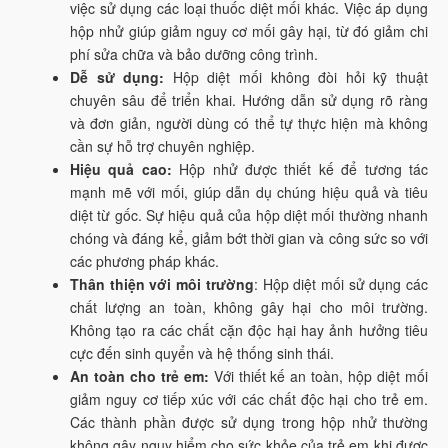
việc sử dụng các loại thuốc diệt mối khác. Việc áp dụng
hộp nhử giúp giảm nguy cơ mối gây hại, từ đó giảm chi
phí sửa chữa và bảo dưỡng công trình.
Dễ sử dụng:
Hộp diệt mối không đòi hỏi kỹ thuật
chuyên sâu để triển khai. Hướng dẫn sử dụng rõ ràng
và đơn giản, người dùng có thể tự thực hiện mà không
cần sự hỗ trợ chuyên nghiệp.
Hiệu quả cao:
Hộp nhử được thiết kế để tương tác
mạnh mẽ với mối, giúp dẫn dụ chúng hiệu quả và tiêu
diệt từ gốc. Sự hiệu quả của hộp diệt mối thường nhanh
chóng và đáng kể, giảm bớt thời gian và công sức so với
các phương pháp khác.
Thân thiện với môi trường
: Hộp diệt mối sử dụng các
chất lượng an toàn, không gây hại cho môi trường.
Không tạo ra các chất cặn độc hại hay ảnh hưởng tiêu
cực đến sinh quyển và hệ thống sinh thái.
An toàn cho trẻ em:
Với thiết kế an toàn, hộp diệt mối
giảm nguy cơ tiếp xúc với các chất độc hại cho trẻ em.
Các thành phần được sử dụng trong hộp nhử thường
không gây nguy hiểm cho sức khỏe của trẻ em khi được