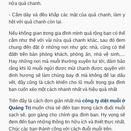
nửa quả chanh.
- Cắm dày và đều khắp các mặt của quả chanh, làm y
hệt với quả chanh còn lại.
Nếu không gian trong gia đình mình quá rộng bạn có thể
cắm như thế với vài nửa quả chanh khác, sau đó đem
chung đến đặt ở những nơi như góc nhà, cũng có thể
đăth trên bàn phòng khách, phòng ăn, nhà vệ sinh,…
Hay những nơi mà muỗi thường xuyên lui tới, đảm bảo
rằng khi lũ muỗi ngửi được mùi chanh được quyện với
đinh hương sẽ làm chúng bay đi mà không để lại dấu
vết, đây cũng là cách khiến cho lũ muỗi trong gia đình
bạn cuốn xéo một cách nhanh nhất và hiệu quả nhất
Trên đây là cách đơn giản nhất mà
công ty diệt muỗi ở
Quảng Trị
muốn chia sẻ đến bạn trong cách đuổi muỗi
sạch sẽ, gọn gàng cho chính gia đình bạn. Hy vọng sẽ
đem đến bạn những thông tin hữu ích và thiết thực nhất.
Chúc các bạn thành công với cách đuỗi muỗi trên.