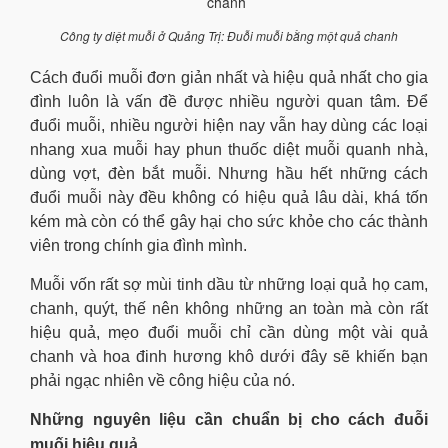
Công ty diệt muỗi ở Quảng Trị: Đuỗi muỗi bằng một quả chanh
Cách đuổi muỗi đơn giản nhất và hiệu quả nhất cho gia
đình luôn là vấn đề được nhiều người quan tâm. Để
đuổi muỗi, nhiều người hiện nay vẫn hay dùng các loại
nhang xua muỗi hay phun thuốc diệt muỗi quanh nhà,
dùng vợt, đèn bắt muỗi. Nhưng hầu hết những cách
đuổi muỗi này đều không có hiệu quả lâu dài, khá tốn
kém mà còn có thể gây hại cho sức khỏe cho các thành
viên trong chính gia đình mình.
Muỗi vốn rất sợ mùi tinh dầu từ những loại quả họ cam,
chanh, quýt, thế nên không những an toàn mà còn rất
hiệu quả, mẹo đuổi muỗi chỉ cần dùng một vài quả
chanh và hoa đinh hương khô dưới đây sẽ khiến bạn
phải ngạc nhiên về công hiệu của nó.
Những nguyên liệu cần chuẩn bị cho cách đuỗi
muối hiệu quả