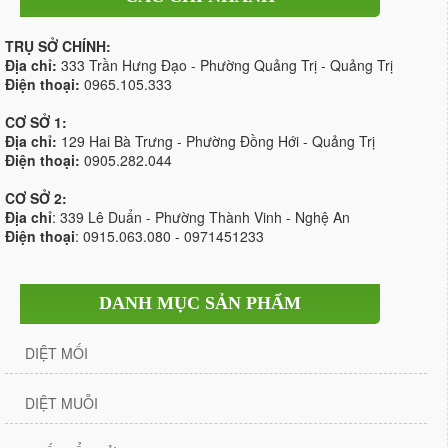
TRỤ SỞ CHÍNH:
Địa chỉ:
333 Trần Hưng Đạo - Phường Quảng Trị - Quảng Trị
Điện thoại:
0965.105.333
CƠ SỞ 1:
Địa chỉ:
129 Hai Bà Trưng - Phường Đồng Hới - Quảng Trị
Điện thoại:
0905.282.044
CƠ SỞ 2:
Địa chỉ
: 339 Lê Duẩn - Phường Thành Vinh - Nghệ An
Điện thoại
: 0915.063.080 - 0971451233
DANH MỤC SẢN PHẨM
DIỆT MỐI
DIỆT MUỖI