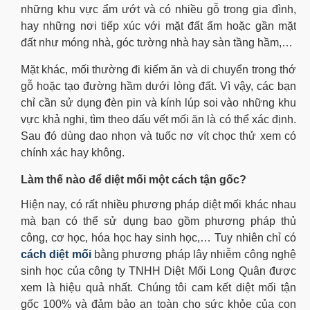
những khu vực ẩm ướt và có nhiều gỗ trong gia đình,
hay những nơi tiếp xúc với mặt đất ẩm hoặc gần mặt
đất như móng nhà, góc tường nhà hay sàn tầng hầm,…
Mặt khác, mối thường đi kiếm ăn và di chuyển trong thớ
gỗ hoặc tạo đường hầm dưới lòng đất. Vì vậy, các bạn
chỉ cần sử dụng đèn pin và kính lúp soi vào những khu
vực khả nghi, tìm theo dấu vết mối ăn là có thể xác định.
Sau đó dùng dao nhọn và tuốc nơ vít chọc thử xem có
chính xác hay không.
Làm thế nào để diệt mối một cách tận gốc?
Hiện nay, có rất nhiều phương pháp diệt mối khác nhau
mà bạn có thể sử dụng bao gồm phương pháp thủ
công, cơ học, hóa học hay sinh học,… Tuy nhiên chỉ có
cách diệt mối
bằng phương pháp lây nhiễm công nghệ
sinh học của công ty TNHH Diệt Mối Long Quân được
xem là hiệu quả nhất. Chúng tôi cam kết diệt mối tận
gốc 100% và đảm bảo an toàn cho sức khỏe của con