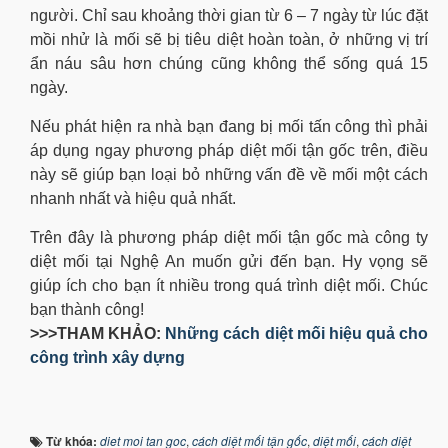
người. Chỉ sau khoảng thời gian từ 6
–
7 ngày từ lúc đặt
mồi nhử là mối sẽ bị tiêu diệt hoàn toàn, ở những vị trí
ẩn náu sâu hơn chúng cũng không thể sống quá 15
ngày.
Nếu phát hiện ra nhà bạn đang bị mối tấn công thì phải
áp dụng ngay phương pháp diệt mối tận gốc trên, điều
này sẽ giúp bạn loại bỏ những vấn đề về mối một cách
nhanh nhất và hiệu quả nhất.
Trên đây là phương pháp diệt mối tận gốc mà công ty
diệt mối tại Nghệ An muốn gửi đến bạn. Hy vọng sẽ
giúp ích cho bạn ít nhiều trong quá trình diệt mối. Chúc
bạn thành công!
>>>THAM KHẢO:
Những cách diệt mối hiệu quả cho
công trình xây dựng
Từ khóa:
diet moi tan goc
,
cách diệt mối tận gốc
,
diệt mối
,
cách diệt