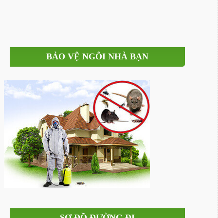
BẢO VỆ NGÔI NHÀ BẠN
SƠ ĐỒ ĐƯỜNG ĐI