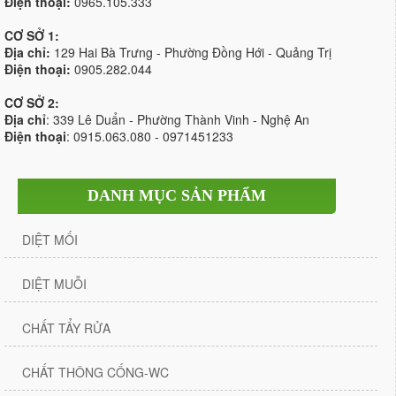
Điện thoại:
0965.105.333
CƠ SỞ 1:
Địa chỉ:
129 Hai Bà Trưng - Phường Đồng Hới - Quảng Trị
Điện thoại:
0905.282.044
CƠ SỞ 2:
Địa chỉ
: 339 Lê Duẩn - Phường Thành Vinh - Nghệ An
Điện thoại
: 0915.063.080 - 0971451233
DANH MỤC SẢN PHẨM
DIỆT MỐI
DIỆT MUỖI
CHẤT TẨY RỬA
CHẤT THÔNG CỐNG-WC