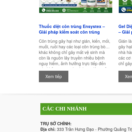
Thuốc diệt côn trùng Ensystex –
Gel Di
Giải pháp kiểm soát côn trùng
– Giải
chuyên nghiệp, hiệu quả lâu dài
toàn v
Côn trùng gây hại như gián, kiến, mối,
Gián là
muỗi, ruồi hay các loại côn trùng bò
gây hại
khác không chỉ gây mất vệ sinh mà
nhà hà
còn là nguồn lây truyền nhiều bệnh
các cơ
nguy hiểm, ảnh hưởng trực tiếp đến
chỉ gây
sức khỏe con người và hoạt động sản
trung g
xuất kinh doanh. Chính vì vậy, việc lựa
nấm mố
Xem tiếp
Xem
chọn một loại thuốc diệt côn trùng chất
con ngư
lượng, an toàn và có hiệu quả lâu dài là
một sả
điều vô cùng quan trọng.
toàn và
của nh
CÁC CHI NHÁNH
TRỤ SỞ CHÍNH:
Địa chỉ:
333 Trần Hưng Đạo - Phường Quảng Trị