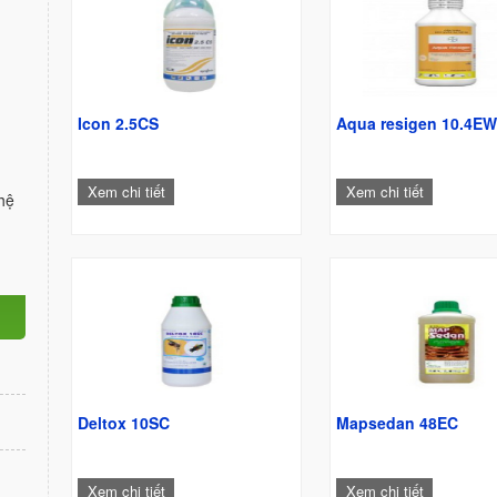
Icon 2.5CS
Aqua resigen 10.4E
Xem chi tiết
Xem chi tiết
hệ
Deltox 10SC
Mapsedan 48EC
Xem chi tiết
Xem chi tiết