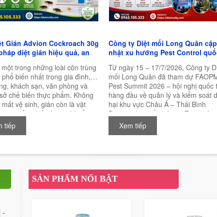
ệt Gián Advion Cockroach 30g
Công ty Diệt mối Long Quân cập
 pháp diệt gián hiệu quả, an
nhật xu hướng Pest Control quố
à bền vững
tại FAOPMA Pest Summit 2026
 một trong những loài côn trùng
Từ ngày 15 – 17/7/2026, Công ty D
 phổ biến nhất trong gia đình,
mối Long Quân đã tham dự FAOP
ng, khách sạn, văn phòng và
Pest Summit 2026 – hội nghị quốc 
 sở chế biến thực phẩm. Không
hàng đầu về quản lý và kiểm soát d
 mất vệ sinh, gián còn là vật
hại khu vực Châu Á – Thái Bình
ian truyền nhiều loại vi khuẩn,
Dương, được tổ chức tại Trung tâm
c và mầm bệnh nguy hiểm cho
nghị Quốc tế New Zealand (NZICC)
 tiếp
Xem tiếp
ời. Chính vì vậy, việc lựa chọn
Auckland, New Zealand.
n phẩm diệt gián hiệu quả, an
 lâu dài luôn là mối quan tâm
iều người.
SẢN PHẨM NỔI BẬT
 -