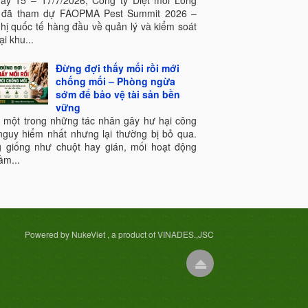
ày 15 – 17/7/2026, Công ty Diệt mối Long
 đã tham dự FAOPMA Pest Summit 2026 –
ghị quốc tế hàng đầu về quản lý và kiểm soát
ại khu...
Đừng đợi thấy mối rồi mới
chống mối – Phòng ngừa
sớm để bảo vệ tài sản bền
vững
à một trong những tác nhân gây hư hại công
 nguy hiểm nhất nhưng lại thường bị bỏ qua.
 giống như chuột hay gián, mối hoạt động
ầm...
Powered by NukeViet , a product of VINADES.,JSC