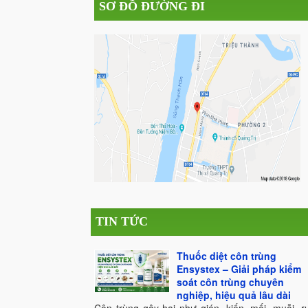
SƠ ĐỒ ĐƯỜNG ĐI
TIN TỨC
Thuốc diệt côn trùng
Ensystex – Giải pháp kiểm
soát côn trùng chuyên
nghiệp, hiệu quả lâu dài