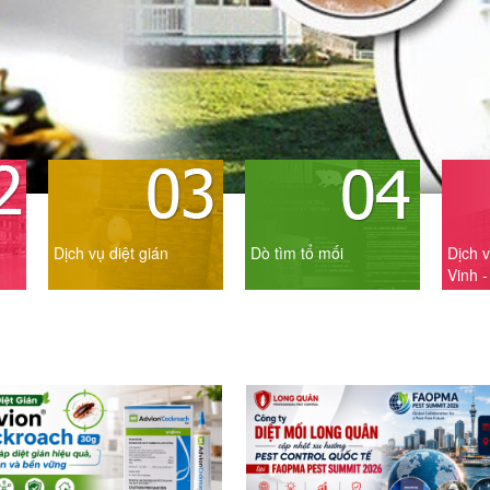
Dịch vụ diệt gián
Dò tìm tổ mối
Dịch v
Vinh 