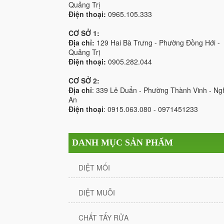
Quảng Trị
Điện thoại:
0965.105.333
CƠ SỞ 1:
Địa chỉ:
129 Hai Bà Trưng - Phường Đồng Hới -
Quảng Trị
Điện thoại:
0905.282.044
CƠ SỞ 2:
Địa chỉ
: 339 Lê Duẩn - Phường Thành Vinh - Ng
An
Điện thoại
: 0915.063.080 - 0971451233
DANH MỤC SẢN PHẨM
DIỆT MỐI
DIỆT MUỖI
CHẤT TẨY RỬA