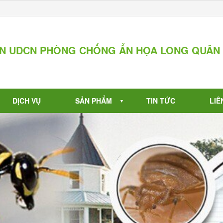
ẦN UDCN PHÒNG CHỐNG ẨN HỌA LONG QUÂN
DỊCH VỤ
SẢN PHẨM
TIN TỨC
LIÊ
▼