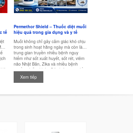
Permethor Shield – Thuốc diệt muỗi
c tế
hiệu quả trong gia dụng và y tế
iệt
Muỗi không chỉ gây cảm giác khó chịu
MA
trong sinh hoạt hằng ngày mà còn là
tế
trung gian truyền nhiều bệnh nguy
ịch
hiểm như sốt xuất huyết, sốt rét, viêm
não Nhật Bản, Zika và nhiều bệnh
 Hội
truyền nhiễm khác. Đặc biệt trong điều
,
kiện khí hậu nóng ẩm của Việt Nam,
Xem tiếp
muỗi có thể sinh sản quanh năm, khiến
nhu cầu kiểm soát muỗi ngày càng trở
nên cấp thiết.