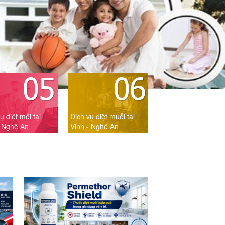
ụ diệt mối tại
Dịch vụ diệt muỗi tại
- Nghệ An
Vinh - Nghệ An