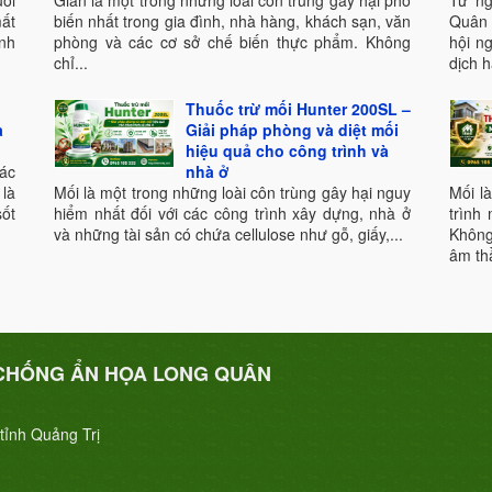
uồi
Gián là một trong những loài côn trùng gây hại phổ
Từ ng
mất
biến nhất trong gia đình, nhà hàng, khách sạn, văn
Quân
nh
phòng và các cơ sở chế biến thực phẩm. Không
hội n
chỉ...
dịch h
Thuốc trừ mối Hunter 200SL –
a
Giải pháp phòng và diệt mối
hiệu quả cho công trình và
ác
nhà ở
là
Mối là một trong những loài côn trùng gây hại nguy
Mối l
ốt
hiểm nhất đối với các công trình xây dựng, nhà ở
trình
và những tài sản có chứa cellulose như gỗ, giấy,...
Không
âm th
CHỐNG ẨN HỌA LONG QUÂN
tỉnh Quảng Trị