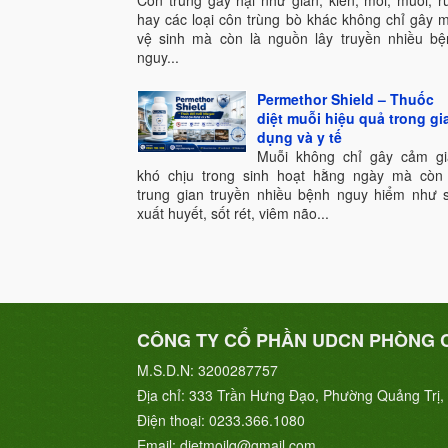
Côn trùng gây hại như gián, kiến, mối, muỗi, r
hay các loại côn trùng bò khác không chỉ gây 
vệ sinh mà còn là nguồn lây truyền nhiều bệ
nguy...
Permethor Shield – Thuốc
diệt muỗi hiệu quả trong gi
dụng và y tế
Muỗi không chỉ gây cảm gi
khó chịu trong sinh hoạt hằng ngày mà còn 
trung gian truyền nhiều bệnh nguy hiểm như s
xuất huyết, sốt rét, viêm não...
CÔNG TY CỔ PHẦN UDCN PHÒNG 
M.S.D.N: 3200287757
Địa chỉ:
333 Trần Hưng Đạo, Phường Quảng Trị, 
Điện thoại:
0233.366.1080
Email:
dietmoilq@gmail.com