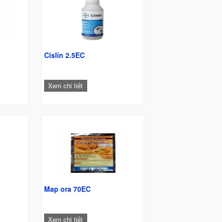
W
Cislin 2.5EC
Xem chi tiết
Map ora 70EC
Xem chi tiết