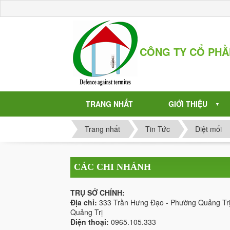
CÔNG TY CỔ PH
TRANG NHẤT
GIỚI THIỆU
▼
Trang nhất
Tin Tức
Diệt mối
CÁC CHI NHÁNH
TRỤ SỞ CHÍNH:
Địa chỉ:
333 Trần Hưng Đạo - Phường Quảng Trị
Quảng Trị
Điện thoại:
0965.105.333