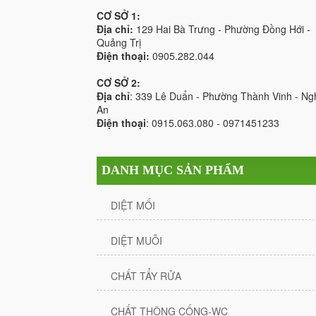
CƠ SỞ 1:
Địa chỉ:
129 Hai Bà Trưng - Phường Đồng Hới -
Quảng Trị
Điện thoại:
0905.282.044
CƠ SỞ 2:
Địa chỉ
: 339 Lê Duẩn - Phường Thành Vinh - Ng
An
Điện thoại
: 0915.063.080 - 0971451233
DANH MỤC SẢN PHẨM
DIỆT MỐI
DIỆT MUỖI
CHẤT TẨY RỬA
CHẤT THÔNG CỐNG-WC