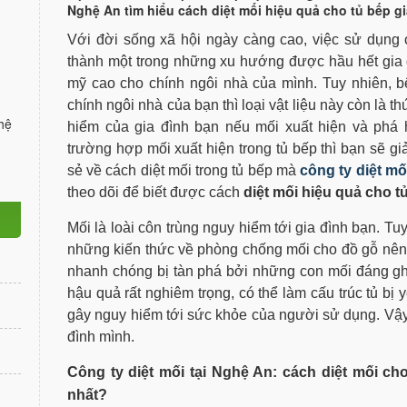
Nghệ An tìm hiểu cách diệt mối hiệu quả cho tủ bếp gi
Với đời sống xã hội ngày càng cao, việc sử dụng c
thành một trong những xu hướng được hầu hết gia 
mỹ cao cho chính ngôi nhà của mình. Tuy nhiên, bê
chính ngôi nhà của bạn thì loại vật liệu này còn là 
hệ
hiểm của gia đình bạn nếu mối xuất hiện và phá h
trường hợp mối xuất hiện trong tủ bếp thì bạn sẽ g
sẻ về cách diệt mối trong tủ bếp mà
công ty diệt mố
theo dõi để biết được cách
diệt mối hiệu quả cho t
Mối là loài côn trùng nguy hiểm tới gia đình bạn. T
những kiến thức về phòng chống mối cho đồ gỗ nên n
nhanh chóng bị tàn phá bởi những con mối đáng ghé
hậu quả rất nghiêm trọng, có thể làm cấu trúc tủ bị y
gây nguy hiểm tới sức khỏe của người sử dụng. Vậy 
đình mình.
Công ty diệt mối tại Nghệ An: cách diệt mối ch
nhất?