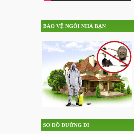
BẢO VỆ NGÔI NHÀ BẠN
SƠ ĐỒ ĐƯỜNG ĐI