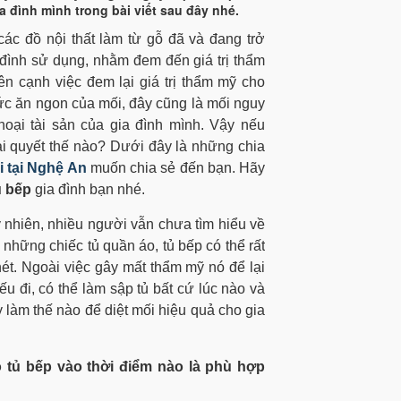
a đình mình trong bài viết sau đây nhé.
ác đồ nội thất làm từ gỗ đã và đang trở
đình sử dụng, nhằm đem đến giá trị thẩm
n cạnh việc đem lại giá trị thẩm mỹ cho
thức ăn ngon của mối, đây cũng là mối nguy
oại tài sản của gia đình mình. Vậy nếu
iải quyết thế nào? Dưới đây là những chia
i tại Nghệ An
muốn chia sẻ đến bạn. Hãy
ủ bếp
gia đình bạn nhé.
uy nhiên, nhiều người vẫn chưa tìm hiểu về
hững chiếc tủ quần áo, tủ bếp có thể rất
t. Ngoài việc gây mất thẩm mỹ nó để lại
ếu đi, có thể làm sập tủ bất cứ lúc nào và
làm thế nào để diệt mối hiệu quả cho gia
o tủ bếp vào thời điểm nào là phù hợp