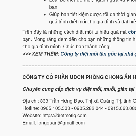
bạn
Giúp bạn tiết kiệm được tối đa thời gian
quá trình diệt mối cho gia đình và đạt hi
Trên đây là những cách diệt mối tủ hiệu quả mà
côn
bạn. Mong rằng đem đến cho bạn những thông tin hữu
cho gia đình mình. Chúc bạn thành công!
>>> XEM THÊM:
Công ty diệt mối tận gốc tại nhà
--------------------------------------------------------------------------
CÔNG TY CỔ PHẦN UDCN PHÒNG CHỐNG ẨN 
Chuyên cung cấp dịch vụ diệt mối, muỗi, gián tạ
Địa chỉ: 333 Trần Hưng Đạo, Thị xã Quảng Trị, tỉnh 
Hotline: 0965.105.333 - 0905.282.044 - 0915.063.08
Website: https://dietmoilq.com
Email: longquan@gmail.com