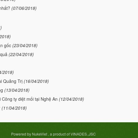
 nhất?
(07/06/2018)
)
/2018)
ận gốc
(23/04/2018)
 quả
(22/04/2018)
4/2018)
ại Quảng Trị
(16/04/2018)
ng
(13/04/2018)
 Công ty diệt mối tại Nghệ An
(12/04/2018)
y
(11/04/2018)
Powered by NukeViet , a product of VINADES.,JSC