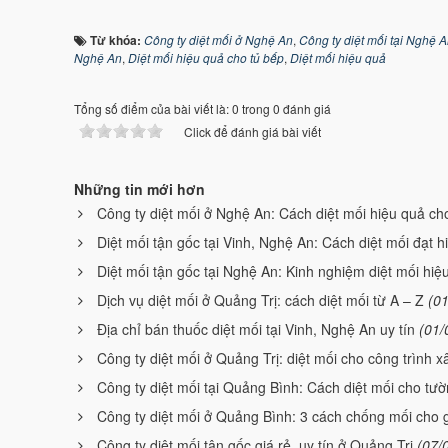
Từ khóa:
Công ty diệt mối ở Nghệ An
,
Công ty diệt mối tại Nghệ 
Nghệ An
,
Diệt mối hiệu quả cho tủ bếp
,
Diệt mối hiệu quả
Tổng số điểm của bài viết là: 0 trong 0 đánh giá
Click để đánh giá bài viết
Những tin mới hơn
Công ty diệt mối ở Nghệ An: Cách diệt mối hiệu quả ch
Diệt mối tận gốc tại Vinh, Nghệ An: Cách diệt mối đạt 
Diệt mối tận gốc tại Nghệ An: Kinh nghiệm diệt mối hiệ
Dịch vụ diệt mối ở Quảng Trị: cách diệt mối từ A – Z
(0
Địa chỉ bán thuốc diệt mối tại Vinh, Nghệ An uy tín
(01/
Công ty diệt mối ở Quảng Trị: diệt mối cho công trình 
Công ty diệt mối tại Quảng Bình: Cách diệt mối cho tư
Công ty diệt mối ở Quảng Bình: 3 cách chống mối cho 
Công ty diệt mối tận gốc giá rẻ, uy tín ở Quảng Trị
(07/