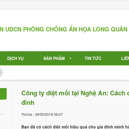
ẦN UDCN PHÒNG CHỐNG ẨN HỌA LONG QUÂN
DỊCH VỤ
SẢN PHẨM
TIN TỨC
LIÊ
▼
Công ty diệt mối tại Nghệ An: Cách d
đình
 -
Thứ ba - 29/05/2018 06:07
Bạn đã có cách diệt mối hiệu quả cho gia đình mình h