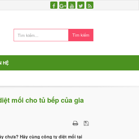
Tìm kiếm
N HỆ
iệt mối cho tủ bếp của gia
ãy chưa? Hãy cùng công ty diệt mối tại