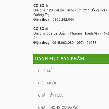
CƠ SỞ 1:
Địa chỉ:
129 Hai Bà Trưng - Phường Đồng Hới -
Quảng Trị
Điện thoại:
0905.282.044
CƠ SỞ 2:
Địa chỉ
: 339 Lê Duẩn - Phường Thành Vinh - Ng
An
Điện thoại
: 0915.063.080 - 0971451233
DANH MỤC SẢN PHẨM
DIỆT MỐI
DIỆT MUỖI
CHẤT TẨY RỬA
CHẤT THÔNG CỐNG-WC