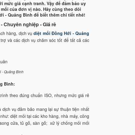
với mức giá cạnh tranh. Vậy để đảm bảo uy
t mối của đơn vị nào. Hãy cùng theo dõi
ới - Quảng Bình để biết thêm chi tiết nhé!
 - Chuyên nghiệp - Giá rẻ
hách hàng, dịch vụ
diệt mối Đồng Hới - Quảng
rợ và các dịch vụ chăm sóc tốt để tất cả các
i - Quảng Bình
g Bình:
trình theo đúng chuẩn ISO, nhưng mức giá rẻ
ả dịch vụ đảm bảo mang lại sự thuận tiện nhất
như: diệt mối tại các kho hàng, nhà máy, công
c song cửa, tủ gỗ, sàn gỗ; xử lý chống mối mối