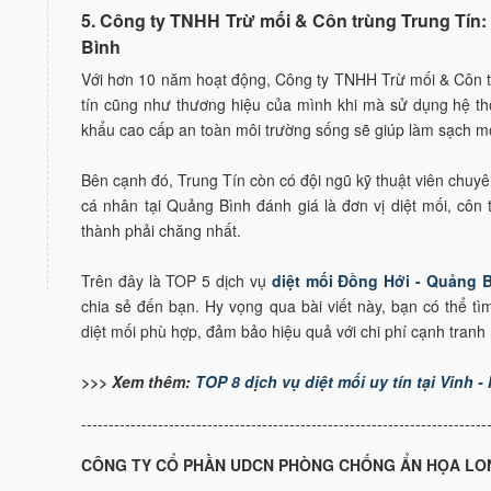
5. Công ty TNHH Trừ mối & Côn trùng Trung Tín: :
Bình
Với hơn 10 năm hoạt động, Công ty TNHH Trừ mối & Côn t
tín cũng như thương hiệu của mình khi mà sử dụng hệ t
khẩu cao cấp an toàn môi trường sống sẽ giúp làm sạch mô
Bên cạnh đó, Trung Tín còn có đội ngũ kỹ thuật viên chuy
cá nhân tại Quảng Bình đánh giá là đơn vị diệt mối, côn 
thành phải chăng nhất.
Trên đây là TOP 5 dịch vụ
diệt mối Đồng Hới - Quảng 
chia sẻ đến bạn. Hy vọng qua bài viết này, bạn có thể t
diệt mối phù hợp, đảm bảo hiệu quả với chi phí cạnh tranh 
>>> Xem thêm:
TOP 8 dịch vụ diệt mối uy tín tại Vinh 
--------------------------------------------------------------------------
CÔNG TY CỔ PHẦN UDCN PHÒNG CHỐNG ẨN HỌA LO