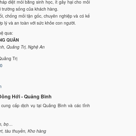
p diệt mối bằng sinh học, ít gây hại cho môi
i trường sống của khách hàng.
mối, chống mối tận gốc, chuyên nghiệp và có kế
p lý và an toàn với sức khỏe con người.
hệ qua:
NG QUÂN
ình, Quảng Trị, Nghệ An
Quảng Trị
80
n
i Đồng Hới - Quảng Bình
 cung cấp dịch vụ tại Quảng Bình và các tỉnh
án, bọ…
rt, tàu thuyền, Kho hàng