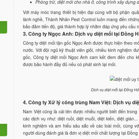
Phòng trừ, diệt mối cho nhà ở, công trình xây dựn
Với máy móc trang thiết bị hiện đại cùng với bộ phận quả
lành nghề, Thành Nhân Pest Control luôn mang đến những 
bảo đảm tiến độ, giá thành hợp lý nhằm đáp ứng yêu cầu
3. Công ty Ngọc Anh: Dịch vụ diệt mối tại Đồng 
Công ty diệt mối tận gốc Ngọc Anh được thực hiện theo mô
nước. Với đội ngũ kỹ thuật viên giỏi, nhiều kinh nghiệm đư
gốc, Công ty diệt mối Ngọc Anh cam kết đem đến cho khá
được bảo hành đầy đủ nếu có phát sinh lại mối.
Dịch vụ diệt mối tại Đồng Hớ
4. Công ty Xử lý công trùng Nam Việt: Dịch vụ di
Nam Việt cũng là cái tên được nhiều người biết đến trong
các dịch vụ như: diệt ruồi, diệt muỗi, diệt kiến, diệt gián.
kinh nghiệm và am hiểu sâu sắc về các loài mối, cùng vớ
người dùng đánh giá là đơn vị diệt mối chất lượng tại Đồng