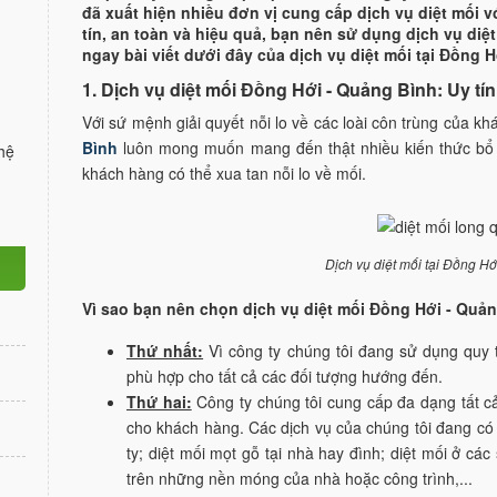
đã xuất hiện nhiều đơn vị cung cấp dịch vụ diệt mối 
tín, an toàn và hiệu quả, bạn nên sử dụng dịch vụ diệ
ngay bài viết dưới đây của dịch vụ diệt mối tại Đồng H
1. Dịch vụ diệt mối Đồng Hới - Quảng Bình: Uy tín
Với sứ mệnh giải quyết nỗi lo về các loài côn trùng của k
Bình
luôn mong muốn mang đến thật nhiều kiến thức bổ t
hệ
khách hàng có thể xua tan nỗi lo về mối.
Dịch vụ diệt mối tại Đồng Hớ
Vì sao bạn nên chọn dịch vụ diệt mối Đồng Hới - Quản
Thứ nhất:
Vì công ty chúng tôi đang sử dụng quy 
phù hợp cho tất cả các đối tượng hướng đến.
Thứ hai:
Công ty chúng tôi cung cấp đa dạng tất c
cho khách hàng. Các dịch vụ của chúng tôi đang có 
ty; diệt mối mọt gỗ tại nhà hay đình; diệt mối ở cá
trên những nền móng của nhà hoặc công trình,...