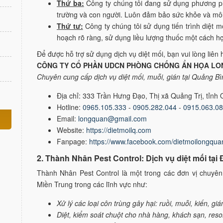
Thứ ba:
Công ty chúng tôi đang sử dụng phương phá
trường và con người. Luôn đảm bảo sức khỏe và mô
Thứ tư:
Công ty chúng tôi sử dụng tiến trình diệt 
hoạch rõ ràng, sử dụng liều lượng thuốc một cách hợ
Để được hỗ trợ sử dụng dịch vụ diệt mối, bạn vui lòng liên 
CÔNG TY CỔ PHẦN UDCN PHÒNG CHỐNG ẨN HỌA LO
Chuyên cung cấp dịch vụ diệt mối, muỗi, gián tại Quảng B
Địa chỉ: 333 Trần Hưng Đạo, Thị xã Quảng Trị, tỉnh 
Hotline:
0965.105.333
-
0905.282.044
-
0915.063.0
Email:
longquan@gmail.com
Website:
https://dietmoilq.com
Fanpage:
https://www.facebook.com/dietmoilongqua
2. Thành Nhân Pest Control: Dịch vụ diệt mối tạ
Thành Nhân Pest Control là một trong các đơn vị chuyên
Miền Trung trong các lĩnh vực như:
Xử lý các loại côn trùng gây hại: ruồi, muỗi, kiến, gi
Diệt, kiểm soát chuột cho nhà hàng, khách sạn, reso