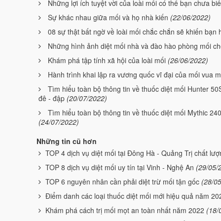
Những lợi ích tuyệt vời của loài mối có thể bạn chưa biế
Sự khác nhau giữa mối và họ nhà kiến
(22/06/2022)
08 sự thật bất ngờ về loài mối chắc chắn sẽ khiến bạn
Những hình ảnh diệt mối nhà và đào hào phòng mối ch
Khám phá tập tính xã hội của loài mối
(26/06/2022)
Hành trình khai lập ra vương quốc vĩ đại của mối vua 
Tìm hiểu toàn bộ thông tin về thuốc diệt mối Hunter 5
đê - đập
(20/07/2022)
Tìm hiểu toàn bộ thông tin về thuốc diệt mối Mythic 2
(24/07/2022)
Những tin cũ hơn
TOP 4 dịch vụ diệt mối tại Đông Hà - Quảng Trị chất lư
TOP 8 dịch vụ diệt mối uy tín tại Vinh - Nghệ An
(29/05/
TOP 6 nguyên nhân cần phải diệt trừ mối tận gốc
(28/0
Điểm danh các loại thuốc diệt mối mới hiệu quả năm 20
Khám phá cách trị mối mọt an toàn nhất năm 2022
(18/