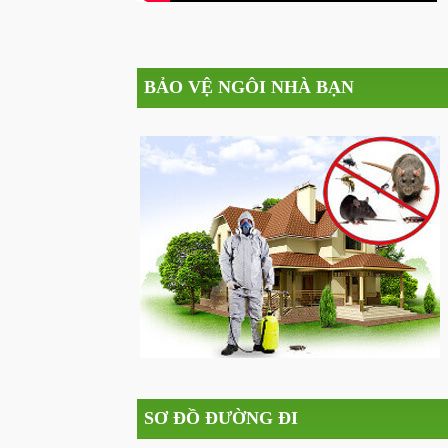
BẢO VỆ NGÔI NHÀ BẠN
SƠ ĐỒ ĐƯỜNG ĐI