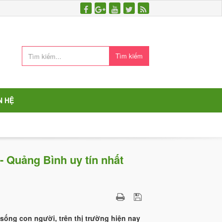
Tìm kiếm
N HỆ
- Quảng Bình uy tín nhất
 sống con người, trên thị trường hiện nay