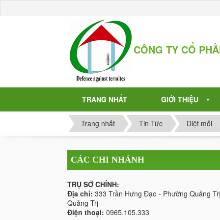
CÔNG TY CỔ PH
TRANG NHẤT
GIỚI THIỆU
▼
Trang nhất
Tin Tức
Diệt mối
CÁC CHI NHÁNH
TRỤ SỞ CHÍNH:
Địa chỉ:
333 Trần Hưng Đạo - Phường Quảng Trị
Quảng Trị
Điện thoại:
0965.105.333