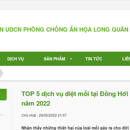
ẦN UDCN PHÒNG CHỐNG ẨN HỌA LONG QUÂN
DỊCH VỤ
SẢN PHẨM
TIN TỨC
LIÊ
▼
TOP 5 dịch vụ diệt mối tại Đồng Hới 
năm 2022
 -
Chủ nhật - 29/05/2022 21:07
Nhận thấy những thiệt hại của loài mối gây ra cho đời