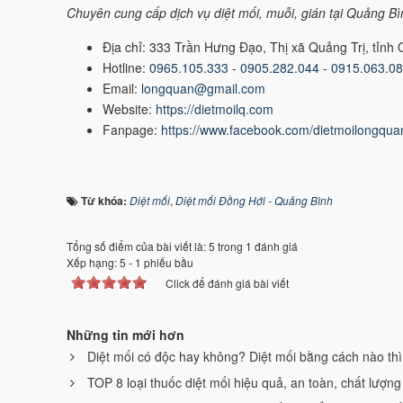
Chuyên cung cấp dịch vụ diệt mối, muỗi, gián tại Quảng B
Địa chỉ: 333 Trần Hưng Đạo, Thị xã Quảng Trị, tỉnh 
Hotline:
0965.105.333
-
0905.282.044
-
0915.063.0
Email:
longquan@gmail.com
Website:
https://dietmoilq.com
Fanpage:
https://www.facebook.com/dietmoilongqua
Từ khóa:
Diệt mối
,
Diệt mối Đồng Hới - Quảng Bình
Tổng số điểm của bài viết là: 5 trong 1 đánh giá
Xếp hạng:
5
-
1
phiếu bầu
Click để đánh giá bài viết
Những tin mới hơn
Diệt mối có độc hay không? Diệt mối bằng cách nào thì
TOP 8 loại thuốc diệt mối hiệu quả, an toàn, chất lượng